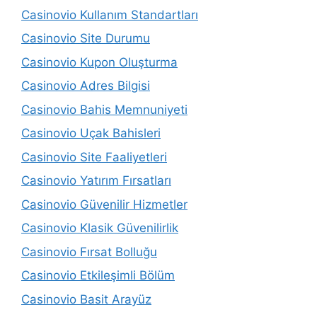
Casinovio Kullanım Standartları
Casinovio Site Durumu
Casinovio Kupon Oluşturma
Casinovio Adres Bilgisi
Casinovio Bahis Memnuniyeti
Casinovio Uçak Bahisleri
Casinovio Site Faaliyetleri
Casinovio Yatırım Fırsatları
Casinovio Güvenilir Hizmetler
Casinovio Klasik Güvenilirlik
Casinovio Fırsat Bolluğu
Casinovio Etkileşimli Bölüm
Casinovio Basit Arayüz