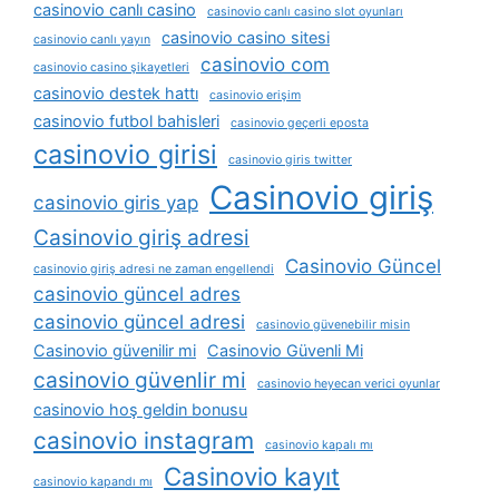
casinovio canlı casino
casinovio canlı casino slot oyunları
casinovio casino sitesi
casinovio canlı yayın
casinovio com
casinovio casino şikayetleri
casinovio destek hattı
casinovio erişim
casinovio futbol bahisleri
casinovio geçerli eposta
casinovio girisi
casinovio giris twitter
Casinovio giriş
casinovio giris yap
Casinovio giriş adresi
Casinovio Güncel
casinovio giriş adresi ne zaman engellendi
casinovio güncel adres
casinovio güncel adresi
casinovio güvenebilir misin
Casinovio güvenilir mi
Casinovio Güvenli Mi
casinovio güvenlir mi
casinovio heyecan verici oyunlar
casinovio hoş geldin bonusu
casinovio instagram
casinovio kapalı mı
Casinovio kayıt
casinovio kapandı mı