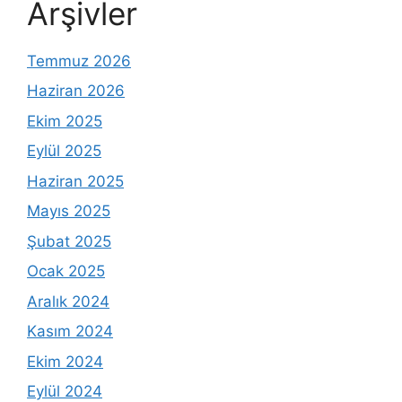
Arşivler
Temmuz 2026
Haziran 2026
Ekim 2025
Eylül 2025
Haziran 2025
Mayıs 2025
Şubat 2025
Ocak 2025
Aralık 2024
Kasım 2024
Ekim 2024
Eylül 2024