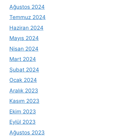
Ağustos 2024
Temmuz 2024
Haziran 2024
Mayıs 2024
Nisan 2024
Mart 2024
Şubat 2024
Ocak 2024
Aralık 2023
Kasım 2023
Ekim 2023
Eylül 2023
Ağustos 2023