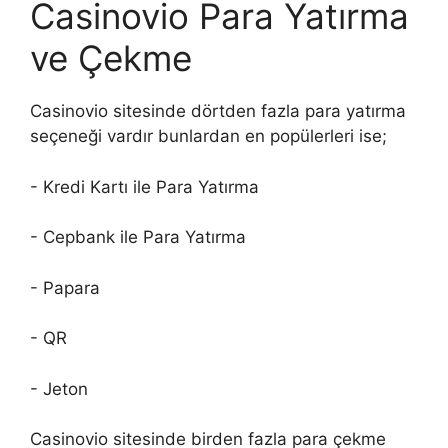
Casinovio Para Yatırma
ve Çekme
Casinovio sitesinde dörtden fazla para yatırma
seçeneği vardır bunlardan en popülerleri ise;
- Kredi Kartı ile Para Yatırma
- Cepbank ile Para Yatırma
- Papara
- QR
- Jeton
Casinovio sitesinde birden fazla para çekme