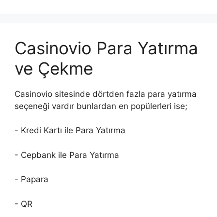
Casinovio Para Yatırma
ve Çekme
Casinovio sitesinde dörtden fazla para yatırma
seçeneği vardır bunlardan en popülerleri ise;
- Kredi Kartı ile Para Yatırma
- Cepbank ile Para Yatırma
- Papara
- QR