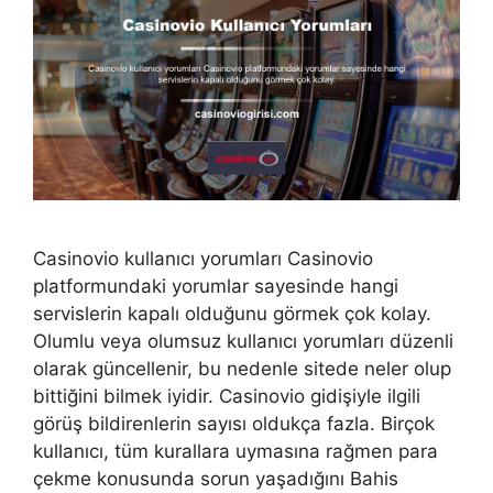
Casinovio kullanıcı yorumları Casinovio
platformundaki yorumlar sayesinde hangi
servislerin kapalı olduğunu görmek çok kolay.
Olumlu veya olumsuz kullanıcı yorumları düzenli
olarak güncellenir, bu nedenle sitede neler olup
bittiğini bilmek iyidir. Casinovio gidişiyle ilgili
görüş bildirenlerin sayısı oldukça fazla. Birçok
kullanıcı, tüm kurallara uymasına rağmen para
çekme konusunda sorun yaşadığını Bahis