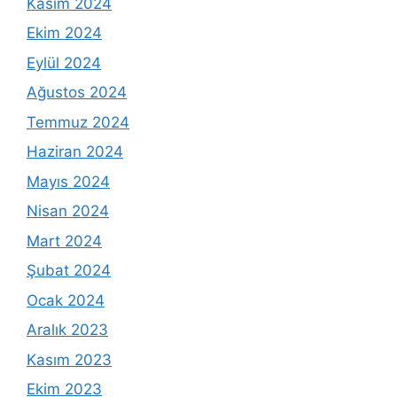
Kasım 2024
Ekim 2024
Eylül 2024
Ağustos 2024
Temmuz 2024
Haziran 2024
Mayıs 2024
Nisan 2024
Mart 2024
Şubat 2024
Ocak 2024
Aralık 2023
Kasım 2023
Ekim 2023