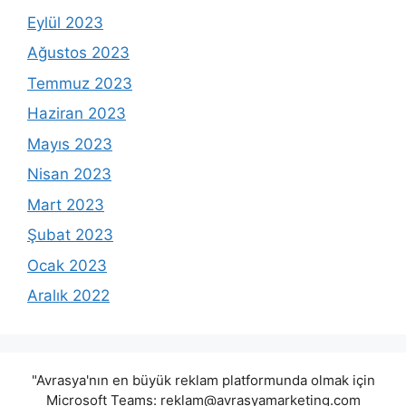
Eylül 2023
Ağustos 2023
Temmuz 2023
Haziran 2023
Mayıs 2023
Nisan 2023
Mart 2023
Şubat 2023
Ocak 2023
Aralık 2022
"Avrasya'nın en büyük reklam platformunda olmak için
Microsoft Teams:
reklam@avrasyamarketing.com