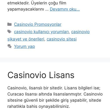
etmektedir. Üyelerin çoğu film
yapamayacaklarını …
Devamını oku…
Kategoriler
Casinovio Promosyonlar
Etiketler
casinovio kullanıcı yorumları
,
casinovio
şikayet ve önerileri
,
casinovio sitesi
Yorum yap
Casinovio Lisans
Casinovio, lisanslı bir sitedir. Lisans bilgileri ise;
Curacao lisansı altında lisanslanmıştır. Casinovio
sitesine güvenli bir şekilde giriş yapabilir, sitede
rahatlıkla bahis oynayabilirsiniz.