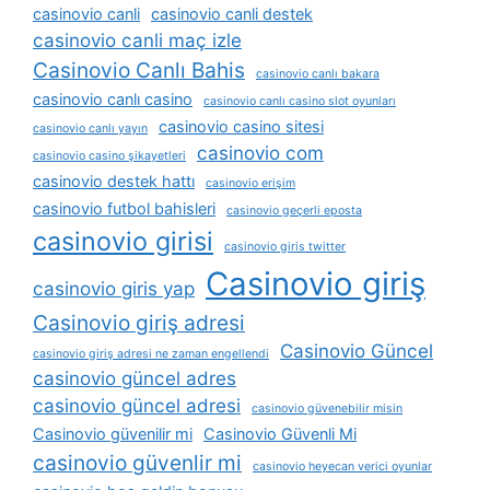
casinovio canli
casinovio canli destek
casinovio canli maç izle
Casinovio Canlı Bahis
casinovio canlı bakara
casinovio canlı casino
casinovio canlı casino slot oyunları
casinovio casino sitesi
casinovio canlı yayın
casinovio com
casinovio casino şikayetleri
casinovio destek hattı
casinovio erişim
casinovio futbol bahisleri
casinovio geçerli eposta
casinovio girisi
casinovio giris twitter
Casinovio giriş
casinovio giris yap
Casinovio giriş adresi
Casinovio Güncel
casinovio giriş adresi ne zaman engellendi
casinovio güncel adres
casinovio güncel adresi
casinovio güvenebilir misin
Casinovio güvenilir mi
Casinovio Güvenli Mi
casinovio güvenlir mi
casinovio heyecan verici oyunlar