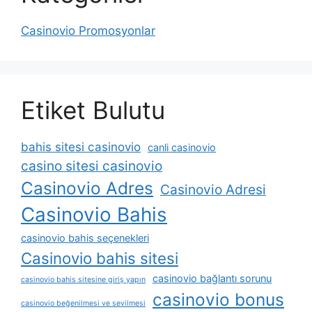
Casinovio Promosyonlar
Etiket Bulutu
bahis sitesi casinovio
canli casinovio
casino sitesi casinovio
Casinovio Adres
Casinovio Adresi
Casinovio Bahis
casinovio bahis seçenekleri
Casinovio bahis sitesi
casinovio bağlantı sorunu
casinovio bahis sitesine giriş yapın
casinovio bonus
casinovio beğenilmesi ve sevilmesi