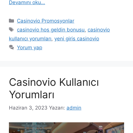
Devamını oku…
Kategoriler
Casinovio Promosyonlar
Etiketler
casinovio hoş geldin bonusu
,
casinovio
kullanıcı yorumları
,
yeni giris casinovio
Yorum yap
Casinovio Kullanıcı
Yorumları
Haziran 3, 2023
Yazarı:
admin