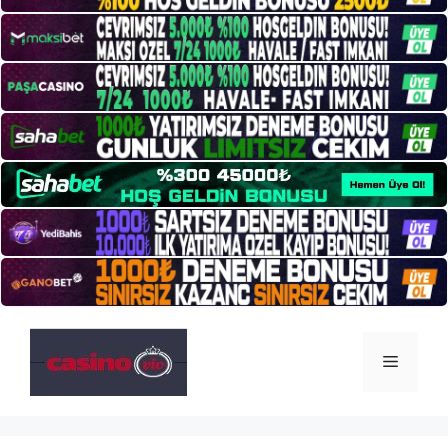
İçeriğe
atla
Menü