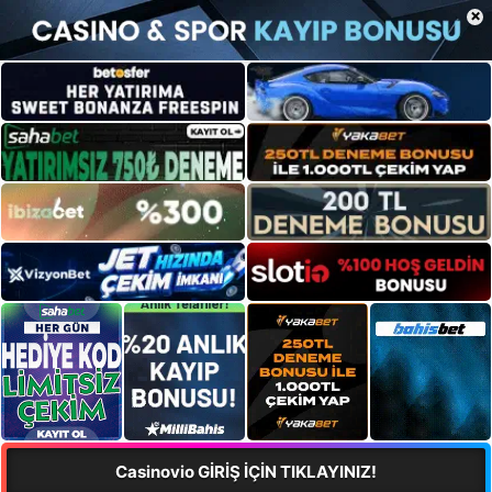
×
Casinovio GİRİŞ İÇİN TIKLAYINIZ!