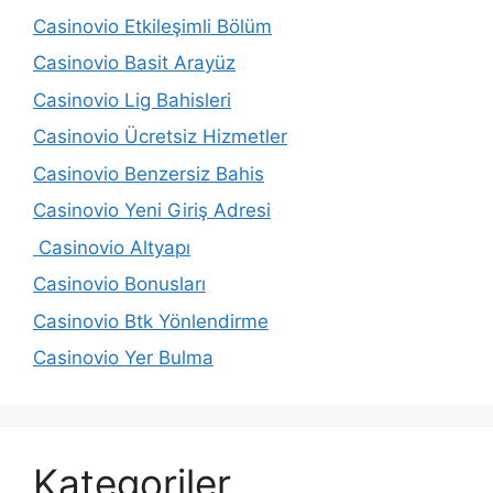
Casinovio Etkileşimli Bölüm
Casinovio Basit Arayüz
Casinovio Lig Bahisleri
Casinovio Ücretsiz Hizmetler
Casinovio Benzersiz Bahis
Casinovio Yeni Giriş Adresi
Casinovio Altyapı
Casinovio Bonusları
Casinovio Btk Yönlendirme
Casinovio Yer Bulma
Kategoriler