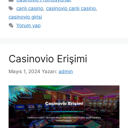
Etiketler
canlı casino
,
casinovio canlı casino
,
casinovio girisi
Yorum yap
Casinovio Erişimi
Mayıs 1, 2024
Yazarı:
admin