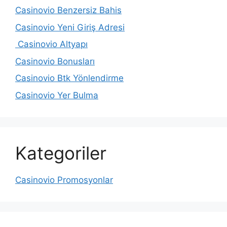
Casinovio Benzersiz Bahis
Casinovio Yeni Giriş Adresi
Casinovio Altyapı
Casinovio Bonusları
Casinovio Btk Yönlendirme
Casinovio Yer Bulma
Kategoriler
Casinovio Promosyonlar