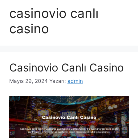
casinovio canlı
casino
Casinovio Canlı Casino
Mayıs 29, 2024
Yazarı:
admin