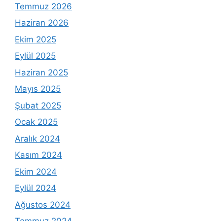
Temmuz 2026
Haziran 2026
Ekim 2025
Eylül 2025
Haziran 2025
Mayıs 2025
Şubat 2025
Ocak 2025
Aralık 2024
Kasım 2024
Ekim 2024
Eylül 2024
Ağustos 2024