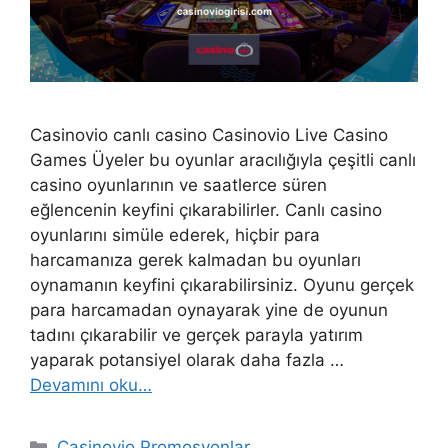
Casinovio canlı casino Casinovio Live Casino
Games Üyeler bu oyunlar aracılığıyla çeşitli canlı
casino oyunlarının ve saatlerce süren
eğlencenin keyfini çıkarabilirler. Canlı casino
oyunlarını simüle ederek, hiçbir para
harcamanıza gerek kalmadan bu oyunları
oynamanın keyfini çıkarabilirsiniz. Oyunu gerçek
para harcamadan oynayarak yine de oyunun
tadını çıkarabilir ve gerçek parayla yatırım
yaparak potansiyel olarak daha fazla …
Devamını oku…
Kategoriler
Casinovio Promosyonlar