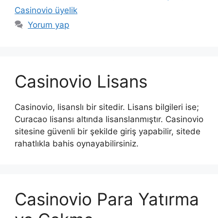
Casinovio üyelik
Yorum yap
Casinovio Lisans
Casinovio, lisanslı bir sitedir. Lisans bilgileri ise;
Curacao lisansı altında lisanslanmıştır. Casinovio
sitesine güvenli bir şekilde giriş yapabilir, sitede
rahatlıkla bahis oynayabilirsiniz.
Casinovio Para Yatırma