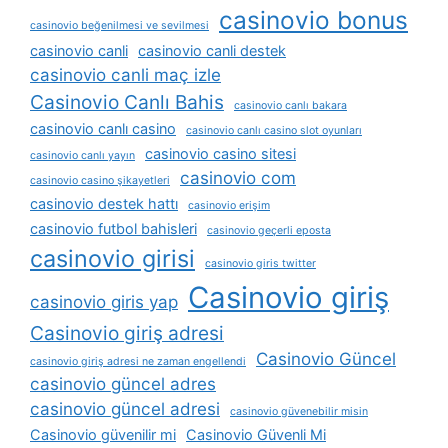
casinovio bonus
casinovio beğenilmesi ve sevilmesi
casinovio canli
casinovio canli destek
casinovio canli maç izle
Casinovio Canlı Bahis
casinovio canlı bakara
casinovio canlı casino
casinovio canlı casino slot oyunları
casinovio casino sitesi
casinovio canlı yayın
casinovio com
casinovio casino şikayetleri
casinovio destek hattı
casinovio erişim
casinovio futbol bahisleri
casinovio geçerli eposta
casinovio girisi
casinovio giris twitter
Casinovio giriş
casinovio giris yap
Casinovio giriş adresi
Casinovio Güncel
casinovio giriş adresi ne zaman engellendi
casinovio güncel adres
casinovio güncel adresi
casinovio güvenebilir misin
Casinovio güvenilir mi
Casinovio Güvenli Mi