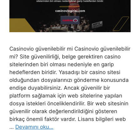
Casinovio güvenilebilir mi Casinovio güvenilebilir
mi? Site güvenilirliği, belge gerektiren casino
sitelerinden biri olması nedeniyle en garip
hedeflerden biridir. Yasadışı bir casino sitesi
olduğundan dosyalarınızı gönderme konusunda
endişe duyabilirsiniz. Ancak güvenilir bir
platform sağlamak için web sitelerine yapılan
dosya istekleri önceliklendirilir. Bir web sitesinin
güvenilir olarak değerlendirildiğini gösteren
birkaç önemli faktör vardır. Lisans bilgileri web
…
Devamını oku…