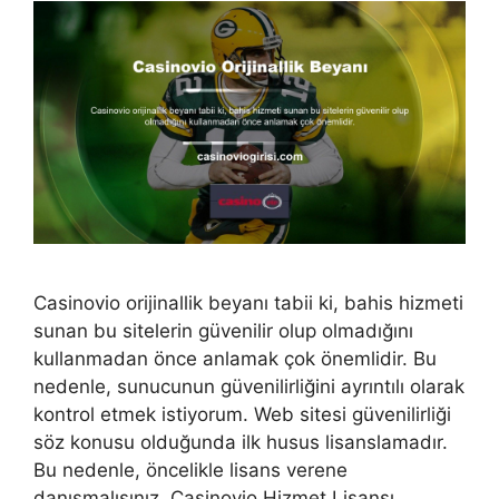
Casinovio orijinallik beyanı tabii ki, bahis hizmeti
sunan bu sitelerin güvenilir olup olmadığını
kullanmadan önce anlamak çok önemlidir. Bu
nedenle, sunucunun güvenilirliğini ayrıntılı olarak
kontrol etmek istiyorum. Web sitesi güvenilirliği
söz konusu olduğunda ilk husus lisanslamadır.
Bu nedenle, öncelikle lisans verene
danışmalısınız. Casinovio Hizmet Lisansı