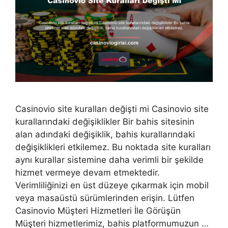
Casinovio site kuralları değişti mi Casinovio site
kurallarındaki değişiklikler Bir bahis sitesinin
alan adındaki değişiklik, bahis kurallarındaki
değişiklikleri etkilemez. Bu noktada site kuralları
aynı kurallar sistemine daha verimli bir şekilde
hizmet vermeye devam etmektedir.
Verimliliğinizi en üst düzeye çıkarmak için mobil
veya masaüstü sürümlerinden erişin. Lütfen
Casinovio Müşteri Hizmetleri İle Görüşün
Müşteri hizmetlerimiz, bahis platformumuzun …