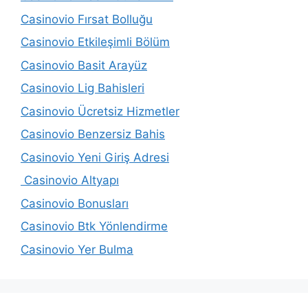
Casinovio Fırsat Bolluğu
Casinovio Etkileşimli Bölüm
Casinovio Basit Arayüz
Casinovio Lig Bahisleri
Casinovio Ücretsiz Hizmetler
Casinovio Benzersiz Bahis
Casinovio Yeni Giriş Adresi
Casinovio Altyapı
Casinovio Bonusları
Casinovio Btk Yönlendirme
Casinovio Yer Bulma