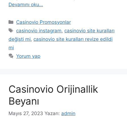
Devamını oku…
Kategoriler
Casinovio Promosyonlar
Etiketler
casinovio instagram
,
casinovio site kuralları
değişti mi
,
casinovio site kuralları revize edildi
mi
Yorum yap
Casinovio Orijinallik
Beyanı
Mayıs 27, 2023
Yazarı:
admin