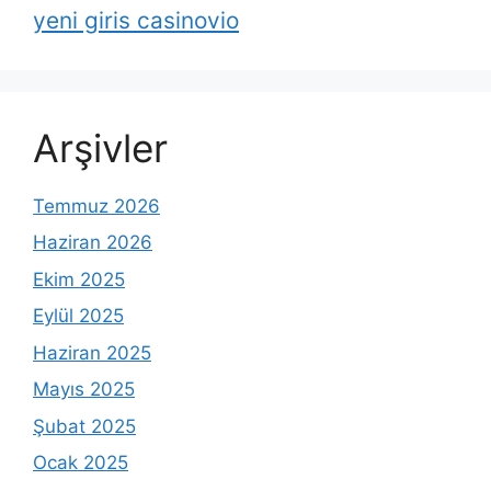
yeni giris casinovio
Arşivler
Temmuz 2026
Haziran 2026
Ekim 2025
Eylül 2025
Haziran 2025
Mayıs 2025
Şubat 2025
Ocak 2025