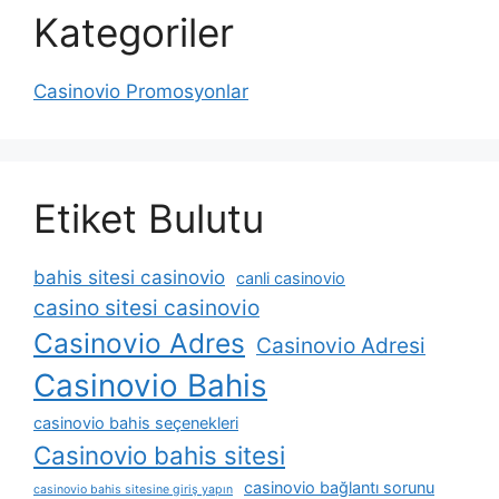
Kategoriler
Casinovio Promosyonlar
Etiket Bulutu
bahis sitesi casinovio
canli casinovio
casino sitesi casinovio
Casinovio Adres
Casinovio Adresi
Casinovio Bahis
casinovio bahis seçenekleri
Casinovio bahis sitesi
casinovio bağlantı sorunu
casinovio bahis sitesine giriş yapın