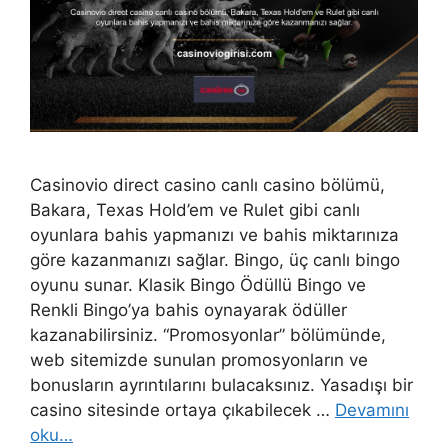
Casinovio direct casino canlı casino bölümü,
Bakara, Texas Hold’em ve Rulet gibi canlı
oyunlara bahis yapmanızı ve bahis miktarınıza
göre kazanmanızı sağlar. Bingo, üç canlı bingo
oyunu sunar. Klasik Bingo Ödüllü Bingo ve
Renkli Bingo’ya bahis oynayarak ödüller
kazanabilirsiniz. “Promosyonlar” bölümünde,
web sitemizde sunulan promosyonların ve
bonusların ayrıntılarını bulacaksınız. Yasadışı bir
casino sitesinde ortaya çıkabilecek …
Devamını
oku…