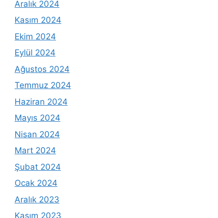
Aralık 2024
Kasım 2024
Ekim 2024
Eylül 2024
Ağustos 2024
Temmuz 2024
Haziran 2024
Mayıs 2024
Nisan 2024
Mart 2024
Şubat 2024
Ocak 2024
Aralık 2023
Kasım 2023