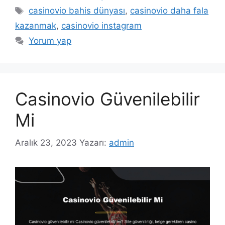
Etiketler
casinovio bahis dünyası
,
casinovio daha fala
kazanmak
,
casinovio instagram
Yorum yap
Casinovio Güvenilebilir
Mi
Aralık 23, 2023
Yazarı:
admin