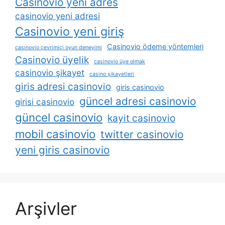
Casinovio yeni adres
casinovio yeni adresi
Casinovio yeni giriş
Casinovio ödeme yöntemleri
casinovio çevrimiçi oyun deneyimi
Casinovio üyelik
casinovio üye olmak
casinovio şikayet
casino şikayetleri
giris adresi casinovio
giris casinovio
güncel adresi casinovio
girisi casinovio
güncel casinovio
kayit casinovio
mobil casinovio
twitter casinovio
yeni giris casinovio
Arşivler