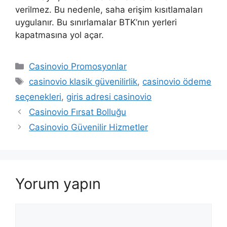
verilmez. Bu nedenle, saha erişim kısıtlamaları
uygulanır. Bu sınırlamalar BTK’nın yerleri
kapatmasına yol açar.
Kategoriler
Casinovio Promosyonlar
Etiketler
casinovio klasik güvenilirlik
,
casinovio ödeme
seçenekleri
,
giris adresi casinovio
Casinovio Fırsat Bolluğu
Casinovio Güvenilir Hizmetler
Yorum yapın
Yorum