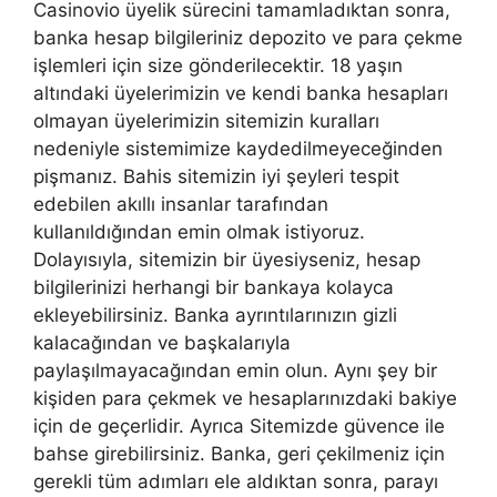
Casinovio üyelik sürecini tamamladıktan sonra,
banka hesap bilgileriniz depozito ve para çekme
işlemleri için size gönderilecektir. 18 yaşın
altındaki üyelerimizin ve kendi banka hesapları
olmayan üyelerimizin sitemizin kuralları
nedeniyle sistemimize kaydedilmeyeceğinden
pişmanız. Bahis sitemizin iyi şeyleri tespit
edebilen akıllı insanlar tarafından
kullanıldığından emin olmak istiyoruz.
Dolayısıyla, sitemizin bir üyesiyseniz, hesap
bilgilerinizi herhangi bir bankaya kolayca
ekleyebilirsiniz. Banka ayrıntılarınızın gizli
kalacağından ve başkalarıyla
paylaşılmayacağından emin olun. Aynı şey bir
kişiden para çekmek ve hesaplarınızdaki bakiye
için de geçerlidir. Ayrıca Sitemizde güvence ile
bahse girebilirsiniz. Banka, geri çekilmeniz için
gerekli tüm adımları ele aldıktan sonra, parayı