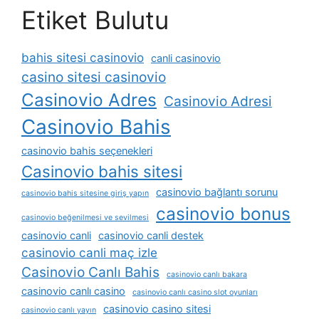
Etiket Bulutu
bahis sitesi casinovio
canli casinovio
casino sitesi casinovio
Casinovio Adres
Casinovio Adresi
Casinovio Bahis
casinovio bahis seçenekleri
Casinovio bahis sitesi
casinovio bağlantı sorunu
casinovio bahis sitesine giriş yapın
casinovio bonus
casinovio beğenilmesi ve sevilmesi
casinovio canli
casinovio canli destek
casinovio canli maç izle
Casinovio Canlı Bahis
casinovio canlı bakara
casinovio canlı casino
casinovio canlı casino slot oyunları
casinovio casino sitesi
casinovio canlı yayın