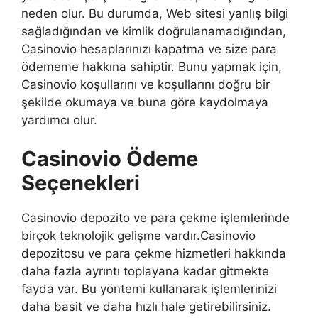
neden olur. Bu durumda, Web sitesi yanlış bilgi
sağladığından ve kimlik doğrulanamadığından,
Casinovio hesaplarınızı kapatma ve size para
ödememe hakkına sahiptir. Bunu yapmak için,
Casinovio koşullarını ve koşullarını doğru bir
şekilde okumaya ve buna göre kaydolmaya
yardımcı olur.
Casinovio Ödeme
Seçenekleri
Casinovio depozito ve para çekme işlemlerinde
birçok teknolojik gelişme vardır.Casinovio
depozitosu ve para çekme hizmetleri hakkında
daha fazla ayrıntı toplayana kadar gitmekte
fayda var. Bu yöntemi kullanarak işlemlerinizi
daha basit ve daha hızlı hale getirebilirsiniz.