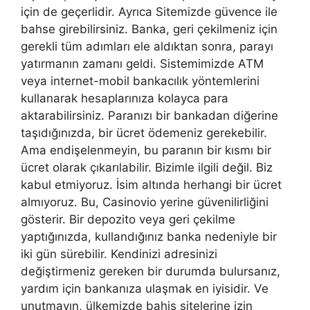
için de geçerlidir. Ayrıca Sitemizde güvence ile
bahse girebilirsiniz. Banka, geri çekilmeniz için
gerekli tüm adımları ele aldıktan sonra, parayı
yatırmanın zamanı geldi. Sistemimizde ATM
veya internet-mobil bankacılık yöntemlerini
kullanarak hesaplarınıza kolayca para
aktarabilirsiniz. Paranızı bir bankadan diğerine
taşıdığınızda, bir ücret ödemeniz gerekebilir.
Ama endişelenmeyin, bu paranın bir kısmı bir
ücret olarak çıkarılabilir. Bizimle ilgili değil. Biz
kabul etmiyoruz. İsim altında herhangi bir ücret
almıyoruz. Bu, Casinovio yerine güvenilirliğini
gösterir. Bir depozito veya geri çekilme
yaptığınızda, kullandığınız banka nedeniyle bir
iki gün sürebilir. Kendinizi adresinizi
değiştirmeniz gereken bir durumda bulursanız,
yardım için bankanıza ulaşmak en iyisidir. Ve
unutmayın, ülkemizde bahis sitelerine izin