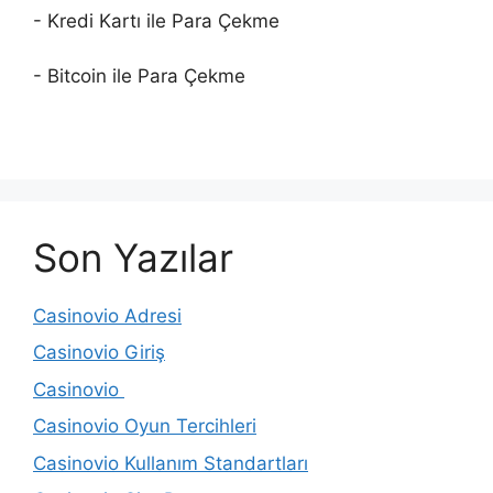
- Kredi Kartı ile Para Çekme
- Bitcoin ile Para Çekme
Son Yazılar
Casinovio Adresi
Casinovio Giriş
Casinovio
Casinovio Oyun Tercihleri
Casinovio Kullanım Standartları