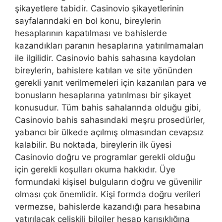
şikayetlere tabidir. Casinovio şikayetlerinin
sayfalarındaki en bol konu, bireylerin
hesaplarının kapatılması ve bahislerde
kazandıkları paranın hesaplarına yatırılmamaları
ile ilgilidir. Casinovio bahis sahasına kaydolan
bireylerin, bahislere katılan ve site yönünden
gerekli yanıt verilmemeleri için kazanılan para ve
bonusların hesaplarına yatırılması bir şikayet
konusudur. Tüm bahis sahalarında olduğu gibi,
Casinovio bahis sahasındaki meşru prosedürler,
yabancı bir ülkede açılmış olmasından cevapsız
kalabilir. Bu noktada, bireylerin ilk üyesi
Casinovio doğru ve programlar gerekli olduğu
için gerekli koşulları okuma hakkıdır. Üye
formundaki kişisel bulguların doğru ve güvenilir
olması çok önemlidir. Kişi formda doğru verileri
vermezse, bahislerde kazandığı para hesabına
yatırılacak çelişkili bilgiler hesap karışıklığına