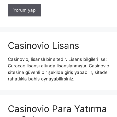
Casinovio Lisans
Casinovio, lisanslı bir sitedir. Lisans bilgileri ise;
Curacao lisansı altında lisanslanmıştır. Casinovio
sitesine güvenli bir şekilde giriş yapabilir, sitede
rahatlıkla bahis oynayabilirsiniz.
Casinovio Para Yatırma