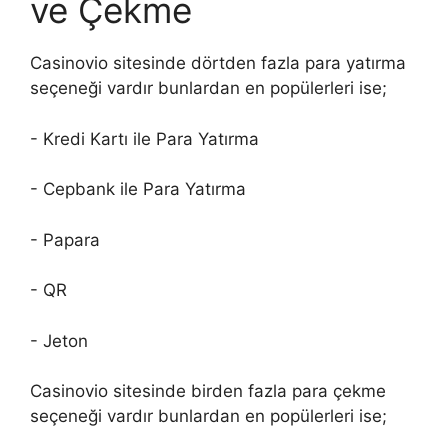
ve Çekme
Casinovio sitesinde dörtden fazla para yatırma
seçeneği vardır bunlardan en popülerleri ise;
- Kredi Kartı ile Para Yatırma
- Cepbank ile Para Yatırma
- Papara
- QR
- Jeton
Casinovio sitesinde birden fazla para çekme
seçeneği vardır bunlardan en popülerleri ise;