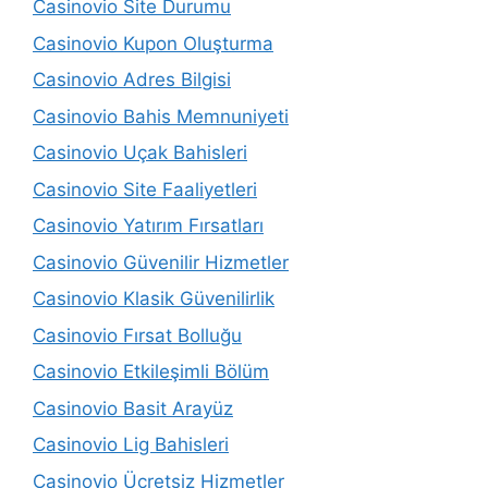
Casinovio Site Durumu
Casinovio Kupon Oluşturma
Casinovio Adres Bilgisi
Casinovio Bahis Memnuniyeti
Casinovio Uçak Bahisleri
Casinovio Site Faaliyetleri
Casinovio Yatırım Fırsatları
Casinovio Güvenilir Hizmetler
Casinovio Klasik Güvenilirlik
Casinovio Fırsat Bolluğu
Casinovio Etkileşimli Bölüm
Casinovio Basit Arayüz
Casinovio Lig Bahisleri
Casinovio Ücretsiz Hizmetler