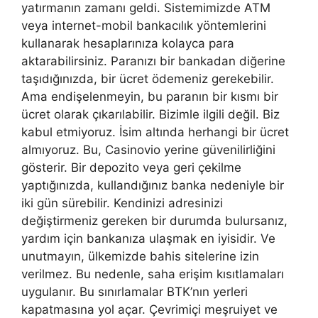
yatırmanın zamanı geldi. Sistemimizde ATM
veya internet-mobil bankacılık yöntemlerini
kullanarak hesaplarınıza kolayca para
aktarabilirsiniz. Paranızı bir bankadan diğerine
taşıdığınızda, bir ücret ödemeniz gerekebilir.
Ama endişelenmeyin, bu paranın bir kısmı bir
ücret olarak çıkarılabilir. Bizimle ilgili değil. Biz
kabul etmiyoruz. İsim altında herhangi bir ücret
almıyoruz. Bu, Casinovio yerine güvenilirliğini
gösterir. Bir depozito veya geri çekilme
yaptığınızda, kullandığınız banka nedeniyle bir
iki gün sürebilir. Kendinizi adresinizi
değiştirmeniz gereken bir durumda bulursanız,
yardım için bankanıza ulaşmak en iyisidir. Ve
unutmayın, ülkemizde bahis sitelerine izin
verilmez. Bu nedenle, saha erişim kısıtlamaları
uygulanır. Bu sınırlamalar BTK’nın yerleri
kapatmasına yol açar. Çevrimiçi meşruiyet ve