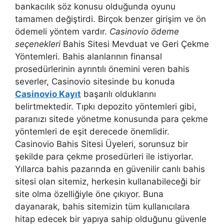
bankacılık söz konusu olduğunda oyunu
tamamen değiştirdi. Birçok benzer girişim ve ön
ödemeli yöntem vardır.
Casinovio ödeme
seçenekleri
Bahis Sitesi Mevduat ve Geri Çekme
Yöntemleri. Bahis alanlarının finansal
prosedürlerinin ayrıntılı önemini veren bahis
severler, Casinovio sitesinde bu konuda
Casinovio Kayıt
başarılı olduklarını
belirtmektedir. Tıpkı depozito yöntemleri gibi,
paranızı sitede yönetme konusunda para çekme
yöntemleri de eşit derecede önemlidir.
Casinovio Bahis Sitesi Üyeleri, sorunsuz bir
şekilde para çekme prosedürleri ile istiyorlar.
Yıllarca bahis pazarında en güvenilir canlı bahis
sitesi olan sitemiz, herkesin kullanabileceği bir
site olma özelliğiyle öne çıkıyor. Buna
dayanarak, bahis sitemizin tüm kullanıcılara
hitap edecek bir yapıya sahip olduğunu güvenle