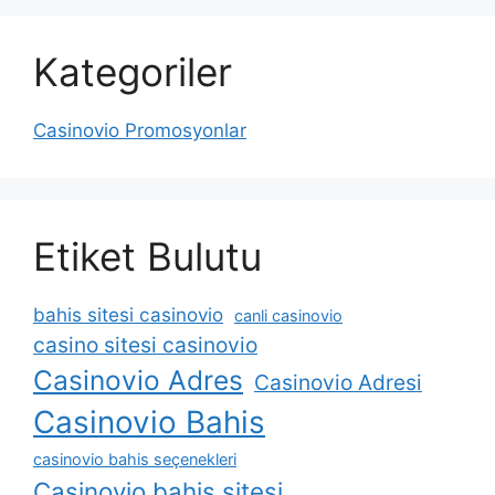
Kategoriler
Casinovio Promosyonlar
Etiket Bulutu
bahis sitesi casinovio
canli casinovio
casino sitesi casinovio
Casinovio Adres
Casinovio Adresi
Casinovio Bahis
casinovio bahis seçenekleri
Casinovio bahis sitesi