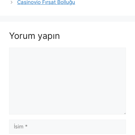
Casinovio Fırsat Bolluğu
Yorum yapın
Yorum
İsim