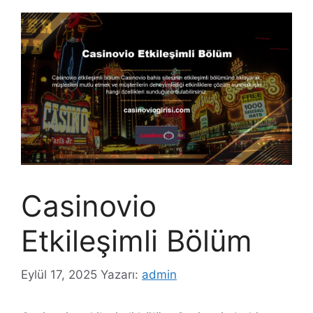
Casinovio
Etkileşimli Bölüm
Eylül 17, 2025
Yazarı:
admin