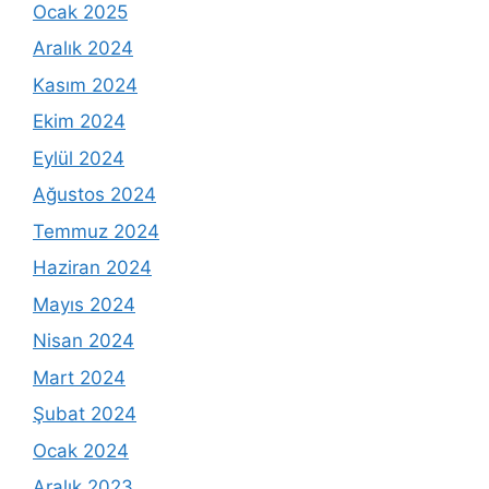
Ocak 2025
Aralık 2024
Kasım 2024
Ekim 2024
Eylül 2024
Ağustos 2024
Temmuz 2024
Haziran 2024
Mayıs 2024
Nisan 2024
Mart 2024
Şubat 2024
Ocak 2024
Aralık 2023