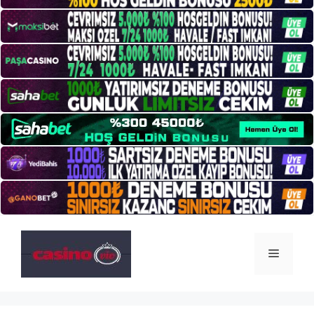
İçeriğe
atla
Menü