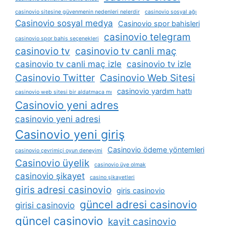
casinovio sitesine güvenmenin nedenleri nelerdir
casinovio sosyal ağı
Casinovio sosyal medya
Casinovio spor bahisleri
casinovio telegram
casinovio spor bahis seçenekleri
casinovio tv
casinovio tv canli maç
casinovio tv canli maç izle
casinovio tv izle
Casinovio Twitter
Casinovio Web Sitesi
casinovio yardım hattı
casinovio web sitesi bir aldatmaca mı
Casinovio yeni adres
casinovio yeni adresi
Casinovio yeni giriş
Casinovio ödeme yöntemleri
casinovio çevrimiçi oyun deneyimi
Casinovio üyelik
casinovio üye olmak
casinovio şikayet
casino şikayetleri
giris adresi casinovio
giris casinovio
güncel adresi casinovio
girisi casinovio
güncel casinovio
kayit casinovio