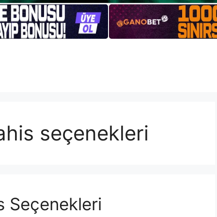
ahis seçenekleri
s Seçenekleri