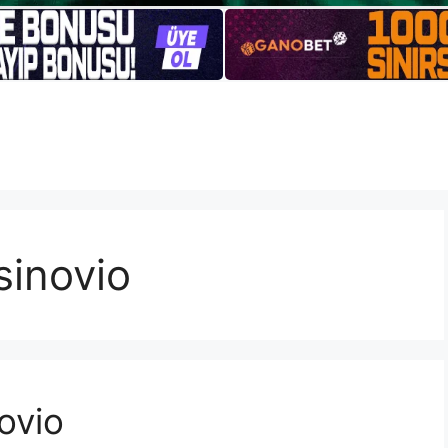
inovio
ovio