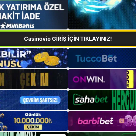
Casinovio GİRİŞ İÇİN TIKLAYINIZ!