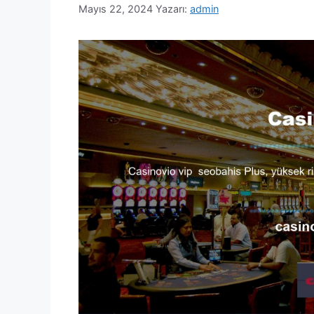
Mayıs 22, 2024
Yazarı:
admin