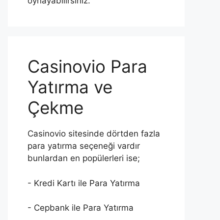
oynayabilirsiniz.
Casinovio Para
Yatırma ve
Çekme
Casinovio sitesinde dörtden fazla
para yatırma seçeneği vardır
bunlardan en popülerleri ise;
- Kredi Kartı ile Para Yatırma
- Cepbank ile Para Yatırma