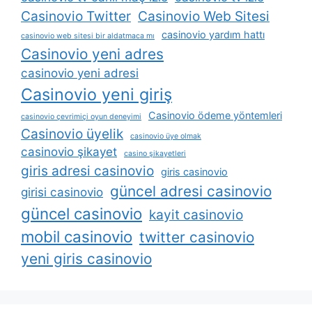
Casinovio Twitter
Casinovio Web Sitesi
casinovio yardım hattı
casinovio web sitesi bir aldatmaca mı
Casinovio yeni adres
casinovio yeni adresi
Casinovio yeni giriş
Casinovio ödeme yöntemleri
casinovio çevrimiçi oyun deneyimi
Casinovio üyelik
casinovio üye olmak
casinovio şikayet
casino şikayetleri
giris adresi casinovio
giris casinovio
güncel adresi casinovio
girisi casinovio
güncel casinovio
kayit casinovio
mobil casinovio
twitter casinovio
yeni giris casinovio