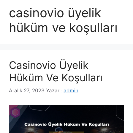
casinovio üyelik
hüküm ve koşulları
Casinovio Üyelik
Hüküm Ve Koşulları
Aralık 27, 2023
Yazarı:
admin