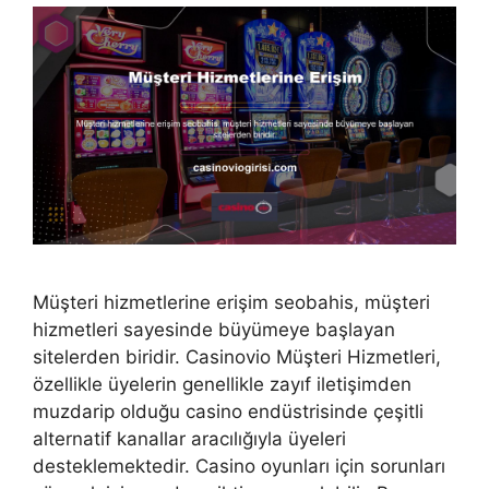
Müşteri hizmetlerine erişim seobahis, müşteri
hizmetleri sayesinde büyümeye başlayan
sitelerden biridir. Casinovio Müşteri Hizmetleri,
özellikle üyelerin genellikle zayıf iletişimden
muzdarip olduğu casino endüstrisinde çeşitli
alternatif kanallar aracılığıyla üyeleri
desteklemektedir. Casino oyunları için sorunları