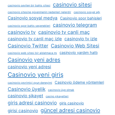
casinovio sitesi
casinovio sevilen bir bahis sitesi
casinovio sitesine güvenmenin nedenleri nelerdir
casinovio sosyal ağı
Casinovio sosyal medya
Casinovio spor bahisleri
casinovio telegram
casinovio spor bahis seçenekleri
casinovio tv
casinovio tv canli maç
casinovio tv canli maç izle
casinovio tv izle
Casinovio Twitter
Casinovio Web Sitesi
casinovio yardım hattı
casinovio web sitesi bir aldatmaca mı
Casinovio yeni adres
casinovio yeni adresi
Casinovio yeni giriş
Casinovio ödeme yöntemleri
casinovio çevrimiçi oyun deneyimi
Casinovio üyelik
casinovio üye olmak
casinovio şikayet
casino şikayetleri
giris adresi casinovio
giris casinovio
güncel adresi casinovio
girisi casinovio