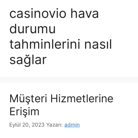
casinovio hava
durumu
tahminlerini nasıl
sağlar
Müşteri Hizmetlerine
Erişim
Eylül 20, 2023
Yazarı:
admin