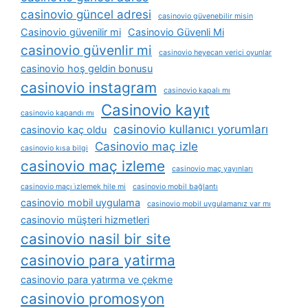
casinovio güncel adresi
casinovio güvenebilir misin
Casinovio güvenilir mi
Casinovio Güvenli Mi
casinovio güvenlir mi
casinovio heyecan verici oyunlar
casinovio hoş geldin bonusu
casinovio instagram
casinovio kapalı mı
Casinovio kayıt
casinovio kapandı mı
casinovio kullanıcı yorumları
casinovio kaç oldu
Casinovio maç izle
casinovio kısa bilgi
casinovio maç izleme
casinovio maç yayınları
casinovio maçı i̇zlemek hile mi
casinovio mobil bağlantı
casinovio mobil uygulama
casinovio mobil uygulamanız var mı
casinovio müşteri hizmetleri
casinovio nasil bir site
casinovio para yatirma
casinovio para yatırma ve çekme
casinovio promosyon