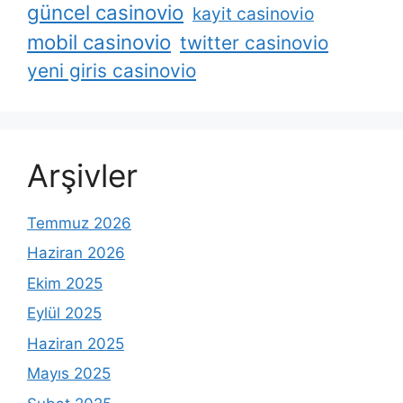
güncel casinovio
kayit casinovio
mobil casinovio
twitter casinovio
yeni giris casinovio
Arşivler
Temmuz 2026
Haziran 2026
Ekim 2025
Eylül 2025
Haziran 2025
Mayıs 2025