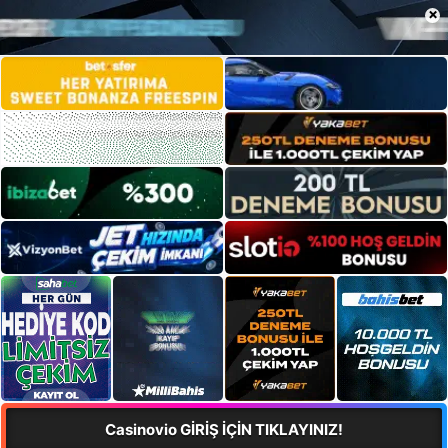
×
Casinovio GİRİŞ İÇİN TIKLAYINIZ!