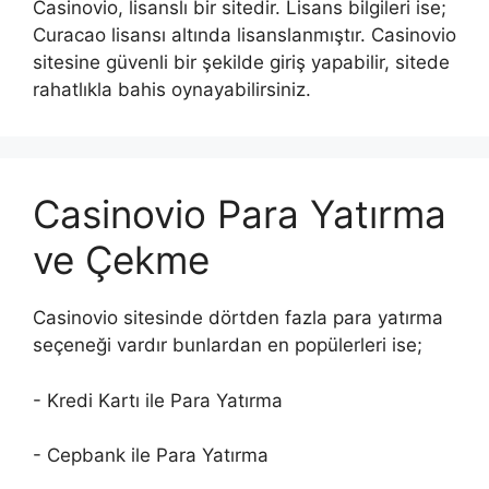
Casinovio, lisanslı bir sitedir. Lisans bilgileri ise;
Curacao lisansı altında lisanslanmıştır. Casinovio
sitesine güvenli bir şekilde giriş yapabilir, sitede
rahatlıkla bahis oynayabilirsiniz.
Casinovio Para Yatırma
ve Çekme
Casinovio sitesinde dörtden fazla para yatırma
seçeneği vardır bunlardan en popülerleri ise;
- Kredi Kartı ile Para Yatırma
- Cepbank ile Para Yatırma