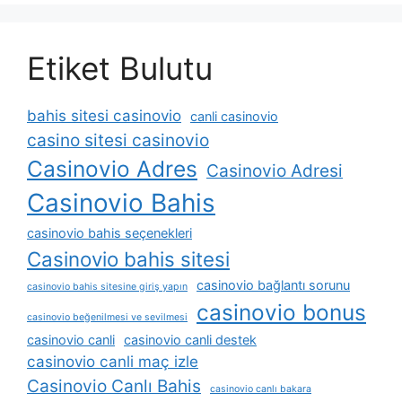
Etiket Bulutu
bahis sitesi casinovio
canli casinovio
casino sitesi casinovio
Casinovio Adres
Casinovio Adresi
Casinovio Bahis
casinovio bahis seçenekleri
Casinovio bahis sitesi
casinovio bağlantı sorunu
casinovio bahis sitesine giriş yapın
casinovio bonus
casinovio beğenilmesi ve sevilmesi
casinovio canli
casinovio canli destek
casinovio canli maç izle
Casinovio Canlı Bahis
casinovio canlı bakara