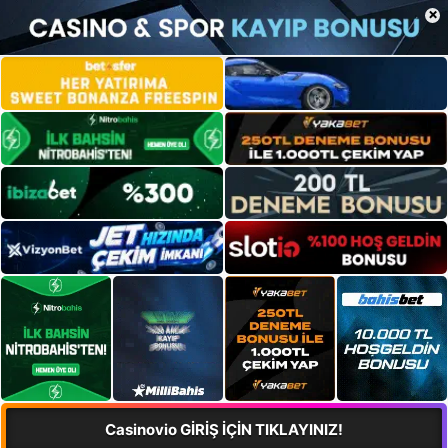
×
Casinovio GİRİŞ İÇİN TIKLAYINIZ!