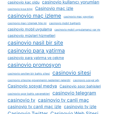
casinovio kullanıcı yorumları
casinovio kaç oldu
Casinovio maç izle
casinovio kısa bilgi
casinovio maç izleme
casinovio maç yayınları
casinovio maçı i̇zlemek hile mi
casinovio mobil bağlantı
casinovio mobil uygulama
casinovio mobil uygulamanız var mı
casinovio müşteri hizmetleri
casinovio nasil bir site
casinovio para yatirma
casinovio para yatırma ve çekme
casinovio promosyon
casinovio sitesi
casinovio sevilen bir bahis sitesi
casinovio sitesine güvenmenin nedenleri nelerdir
casinovio sosyal ağı
Casinovio sosyal medya
Casinovio spor bahisleri
casinovio telegram
casinovio spor bahis seçenekleri
casinovio tv
casinovio tv canli maç
casinovio tv canli maç izle
casinovio tv izle
Casinovio Twitter
Casinovio Web Sitesi