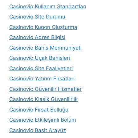
Casinovio Kullanım Standartları
Casinovio Site Durumu
Casinovio Kupon Oluşturma
Casinovio Adres Bilgisi
Casinovio Bahis Memnuniyeti
Casinovio Uçak Bahisleri
Casinovio Site Faaliyetleri
Casinovio Yatırım Fırsatları
Casinovio Güvenilir Hizmetler
Casinovio Klasik Güvenilirlik
Casinovio Fırsat Bolluğu
Casinovio Etkileşimli Bölüm
Casinovio Basit Arayüz