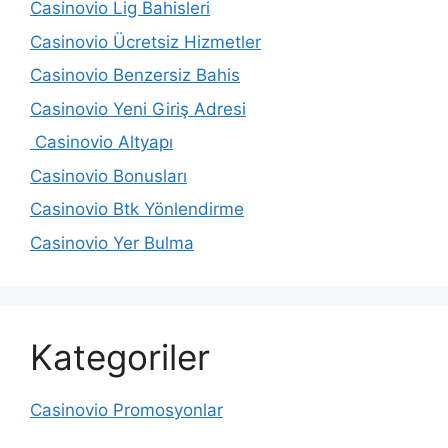
Casinovio Lig Bahisleri
Casinovio Ücretsiz Hizmetler
Casinovio Benzersiz Bahis
Casinovio Yeni Giriş Adresi
Casinovio Altyapı
Casinovio Bonusları
Casinovio Btk Yönlendirme
Casinovio Yer Bulma
Kategoriler
Casinovio Promosyonlar