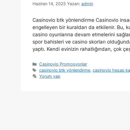
Haziran 14, 2025
Yazarı:
admin
Casinovio btk yönlendirme Casinovio insanl
engelleyen bir kuraldan da etkilenir. Bu, 
casino oyunlarına devam etmelerini sağlar
spor bahisleri ve casino skorları olduğund
yaptı. Kendi evinizin rahatlığından, çok çe
Kategoriler
Casinovio Promosyonlar
Etiketler
casinovio btk yönlendirme
,
casinovio hesap k
Yorum yap