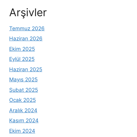
Arşivler
Temmuz 2026
Haziran 2026
Ekim 2025
Eylül 2025
Haziran 2025
Mayıs 2025
Şubat 2025
Ocak 2025
Aralık 2024
Kasım 2024
Ekim 2024