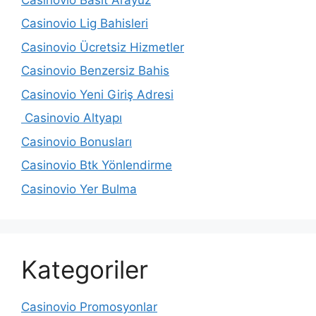
Casinovio Lig Bahisleri
Casinovio Ücretsiz Hizmetler
Casinovio Benzersiz Bahis
Casinovio Yeni Giriş Adresi
Casinovio Altyapı
Casinovio Bonusları
Casinovio Btk Yönlendirme
Casinovio Yer Bulma
Kategoriler
Casinovio Promosyonlar