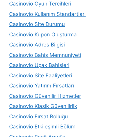
Casinovio Oyun Tercihleri
Casinovio Kullanım Standartları
Casinovio Site Durumu
Casinovio Kupon Oluşturma
Casinovio Adres Bilgisi
Casinovio Bahis Memnuniyeti
Casinovio Uçak Bahisleri
Casinovio Site Faaliyetleri
Casinovio Yatırım Fırsatları
Casinovio Güvenilir Hizmetler
Casinovio Klasik Güvenilirlik
Casinovio Fırsat Bolluğu
Casinovio Etkileşimli Bölüm
Casinovio Basit Arayüz