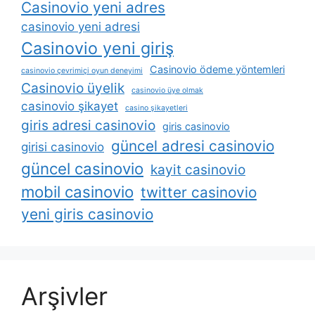
Casinovio yeni adres
casinovio yeni adresi
Casinovio yeni giriş
Casinovio ödeme yöntemleri
casinovio çevrimiçi oyun deneyimi
Casinovio üyelik
casinovio üye olmak
casinovio şikayet
casino şikayetleri
giris adresi casinovio
giris casinovio
güncel adresi casinovio
girisi casinovio
güncel casinovio
kayit casinovio
mobil casinovio
twitter casinovio
yeni giris casinovio
Arşivler