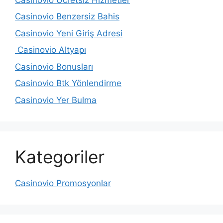
Casinovio Benzersiz Bahis
Casinovio Yeni Giriş Adresi
Casinovio Altyapı
Casinovio Bonusları
Casinovio Btk Yönlendirme
Casinovio Yer Bulma
Kategoriler
Casinovio Promosyonlar