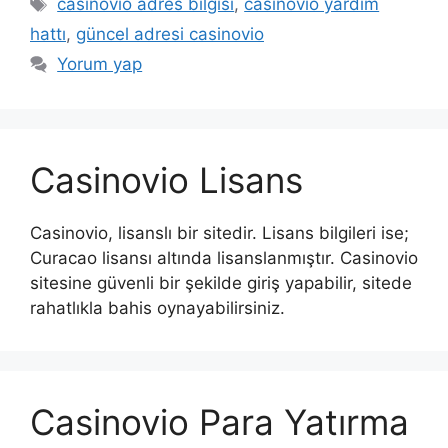
Etiketler
casinovio adres bilgisi
,
casinovio yardım
hattı
,
güncel adresi casinovio
Yorum yap
Casinovio Lisans
Casinovio, lisanslı bir sitedir. Lisans bilgileri ise;
Curacao lisansı altında lisanslanmıştır. Casinovio
sitesine güvenli bir şekilde giriş yapabilir, sitede
rahatlıkla bahis oynayabilirsiniz.
Casinovio Para Yatırma