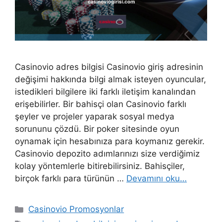
Casinovio adres bilgisi Casinovio giriş adresinin
değişimi hakkında bilgi almak isteyen oyuncular,
istedikleri bilgilere iki farklı iletişim kanalından
erişebilirler. Bir bahisçi olan Casinovio farklı
şeyler ve projeler yaparak sosyal medya
sorununu çözdü. Bir poker sitesinde oyun
oynamak için hesabınıza para koymanız gerekir.
Casinovio depozito adımlarınızı size verdiğimiz
kolay yöntemlerle bitirebilirsiniz. Bahisçiler,
birçok farklı para türünün …
Devamını oku…
Kategoriler
Casinovio Promosyonlar