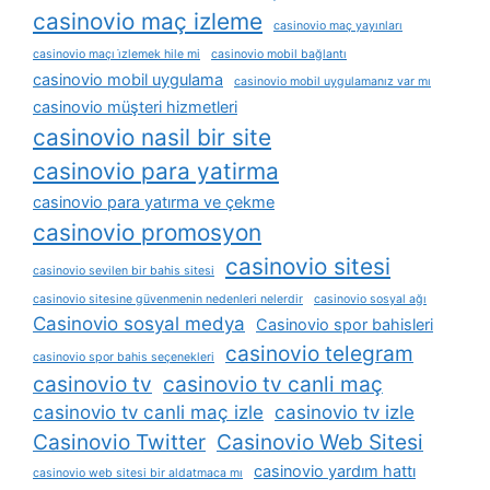
casinovio maç izleme
casinovio maç yayınları
casinovio maçı i̇zlemek hile mi
casinovio mobil bağlantı
casinovio mobil uygulama
casinovio mobil uygulamanız var mı
casinovio müşteri hizmetleri
casinovio nasil bir site
casinovio para yatirma
casinovio para yatırma ve çekme
casinovio promosyon
casinovio sitesi
casinovio sevilen bir bahis sitesi
casinovio sitesine güvenmenin nedenleri nelerdir
casinovio sosyal ağı
Casinovio sosyal medya
Casinovio spor bahisleri
casinovio telegram
casinovio spor bahis seçenekleri
casinovio tv
casinovio tv canli maç
casinovio tv canli maç izle
casinovio tv izle
Casinovio Twitter
Casinovio Web Sitesi
casinovio yardım hattı
casinovio web sitesi bir aldatmaca mı