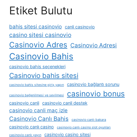
Etiket Bulutu
bahis sitesi casinovio
canli casinovio
casino sitesi casinovio
Casinovio Adres
Casinovio Adresi
Casinovio Bahis
casinovio bahis seçenekleri
Casinovio bahis sitesi
casinovio bağlantı sorunu
casinovio bahis sitesine giriş yapın
casinovio bonus
casinovio beğenilmesi ve sevilmesi
casinovio canli
casinovio canli destek
casinovio canli maç izle
Casinovio Canlı Bahis
casinovio canlı bakara
casinovio canlı casino
casinovio canlı casino slot oyunları
casinovio casino sitesi
casinovio canlı yayın