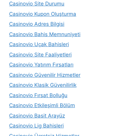
Casinovio Site Durumu
Casinovio Kupon Oluşturma
Casinovio Adres Bilgisi
Casinovio Bahis Memnuniyeti
Casinovio Uçak Bahisleri
Casinovio Site Faaliyetleri
Casinovio Yatırım Fırsatları
Casinovio Güvenilir Hizmetler
Casinovio Klasik Güvenilirlik
Casinovio Fırsat Bolluğu
Casinovio Etkileşimli Bölüm
Casinovio Basit Arayüz
Casinovio Lig Bahisleri
Casinovio Ücretsiz Hizmetler