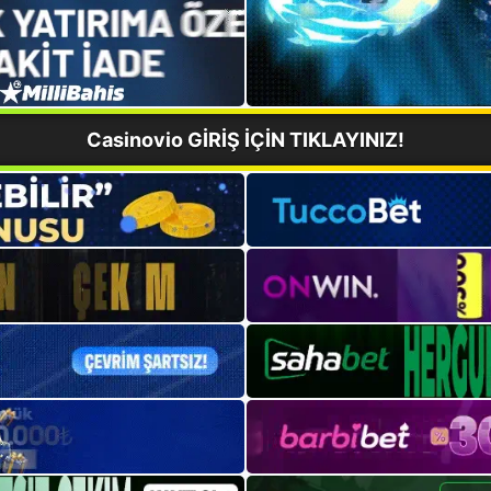
Casinovio GİRİŞ İÇİN TIKLAYINIZ!