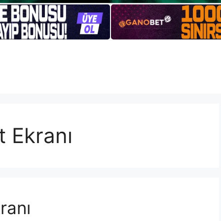
t Ekranı
ranı