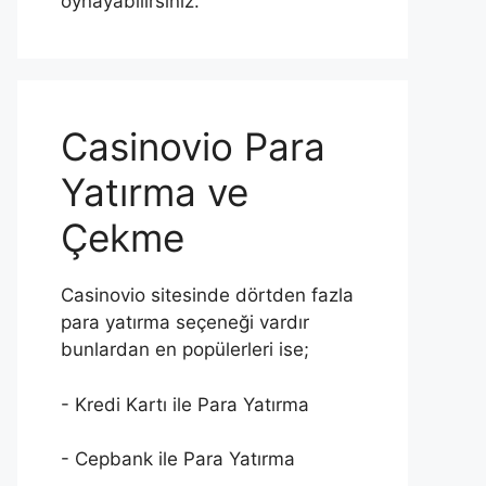
oynayabilirsiniz.
Casinovio Para
Yatırma ve
Çekme
Casinovio sitesinde dörtden fazla
para yatırma seçeneği vardır
bunlardan en popülerleri ise;
- Kredi Kartı ile Para Yatırma
- Cepbank ile Para Yatırma