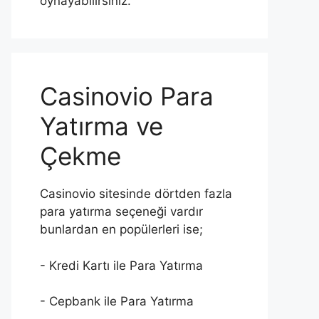
oynayabilirsiniz.
Casinovio Para
Yatırma ve
Çekme
Casinovio sitesinde dörtden fazla
para yatırma seçeneği vardır
bunlardan en popülerleri ise;
- Kredi Kartı ile Para Yatırma
- Cepbank ile Para Yatırma