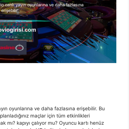
yın oyunlarına ve daha fazlasına erişebilir. Bu
anladığınız maçlar için tüm etkinlikleri
acak mı? kapıyı çalıyor mu? Oyuncu kartı henüz