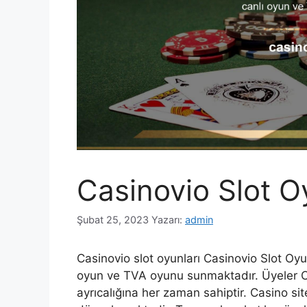
Casinovio Slot O
Şubat 25, 2023
Yazarı:
admin
Casinovio slot oyunları Casinovio Slot Oyun
oyun ve TVA oyunu sunmaktadır. Üyeler C
ayrıcalığına her zaman sahiptir. Casino sit