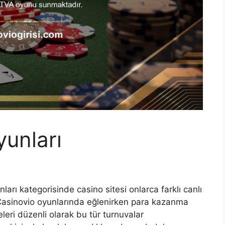
yunları
ları kategorisinde casino sitesi onlarca farklı canlı
asinovio oyunlarında eğlenirken para kazanma
eleri düzenli olarak bu tür turnuvalar