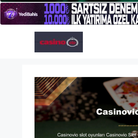
İçeriğe
atla