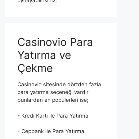
oynayabilirsiniz.
Casinovio Para
Yatırma ve
Çekme
Casinovio sitesinde dörtden fazla
para yatırma seçeneği vardır
bunlardan en popülerleri ise;
- Kredi Kartı ile Para Yatırma
- Cepbank ile Para Yatırma