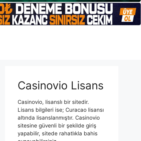
Casinovio Lisans
Casinovio, lisanslı bir sitedir.
Lisans bilgileri ise; Curacao lisansı
altında lisanslanmıştır. Casinovio
sitesine güvenli bir şekilde giriş
yapabilir, sitede rahatlıkla bahis