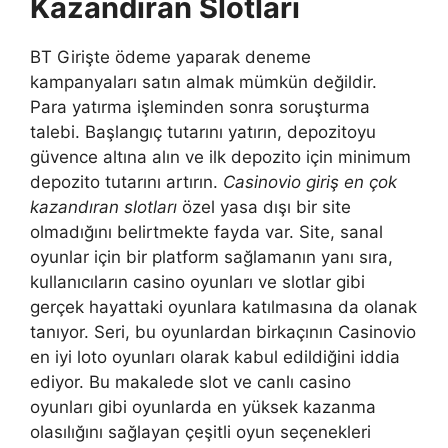
Kazandıran Slotları
BT Girişte ödeme yaparak deneme
kampanyaları satın almak mümkün değildir.
Para yatırma işleminden sonra soruşturma
talebi. Başlangıç ​​tutarını yatırın, depozitoyu
güvence altına alın ve ilk depozito için minimum
depozito tutarını artırın.
Casinovio giriş en çok
kazandıran slotları
özel yasa dışı bir site
olmadığını belirtmekte fayda var. Site, sanal
oyunlar için bir platform sağlamanın yanı sıra,
kullanıcıların casino oyunları ve slotlar gibi
gerçek hayattaki oyunlara katılmasına da olanak
tanıyor. Seri, bu oyunlardan birkaçının Casinovio
en iyi loto oyunları olarak kabul edildiğini iddia
ediyor. Bu makalede slot ve canlı casino
oyunları gibi oyunlarda en yüksek kazanma
olasılığını sağlayan çeşitli oyun seçenekleri