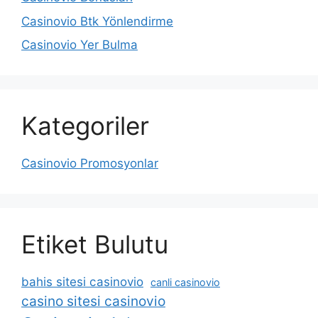
Casinovio Btk Yönlendirme
Casinovio Yer Bulma
Kategoriler
Casinovio Promosyonlar
Etiket Bulutu
bahis sitesi casinovio
canli casinovio
casino sitesi casinovio