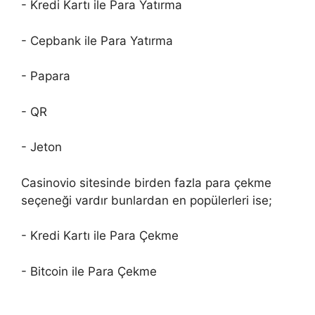
- Kredi Kartı ile Para Yatırma
- Cepbank ile Para Yatırma
- Papara
- QR
- Jeton
Casinovio sitesinde birden fazla para çekme
seçeneği vardır bunlardan en popülerleri ise;
- Kredi Kartı ile Para Çekme
- Bitcoin ile Para Çekme