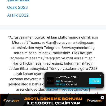
Ocak 2023
Aralık 2022
"Avrasya'nın en büyük reklam platformunda olmak için
Microsoft Teams:
reklam@avrasyamarketing.com
adresimizden veya Telegram: @Avrasyamarketing
adresimizden irtibat kurabilirsiniz. (Tek iletişim
adreslerimiz teams / telegram ve mail adresimizdir.
Harici hiçbir iletişim adresimiz bulunmamaktadır.
Lütfen itibar etmeyiniz.) Türkiye yasalarına göre 7258
sayılı kanun uyarınca yasa dışı bahis oynamanın
cezaları mevcuttur. Şu an bulunduğunuz site hiç bir
şekilde illegal bahis oyunları oynatmıyor ve oynamaya
aracı olmuyordur.
ajaxbet
|
vegabetgirisyap
|
forscasino
|
tipbet
|
aspercasino
|
dedeslot
|
katarbet
|
×
bahsegelgit
"