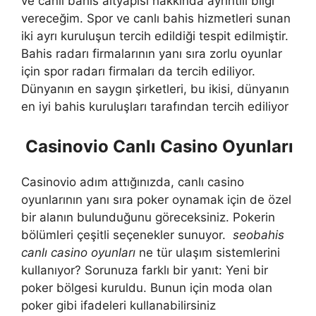
ve canlı bahis altyapısı hakkında ayrıntılı bilgi
vereceğim. Spor ve canlı bahis hizmetleri sunan
iki ayrı kuruluşun tercih edildiği tespit edilmiştir.
Bahis radarı firmalarının yanı sıra zorlu oyunlar
için spor radarı firmaları da tercih ediliyor.
Dünyanın en saygın şirketleri, bu ikisi, dünyanın
en iyi bahis kuruluşları tarafından tercih ediliyor
Casinovio Canlı Casino Oyunları
Casinovio adım attığınızda, canlı casino
oyunlarının yanı sıra poker oynamak için de özel
bir alanın bulunduğunu göreceksiniz. Pokerin
bölümleri çeşitli seçenekler sunuyor.
seobahis
canlı casino oyunları
ne tür ulaşım sistemlerini
kullanıyor? Sorunuza farklı bir yanıt: Yeni bir
poker bölgesi kuruldu. Bunun için moda olan
poker gibi ifadeleri kullanabilirsiniz