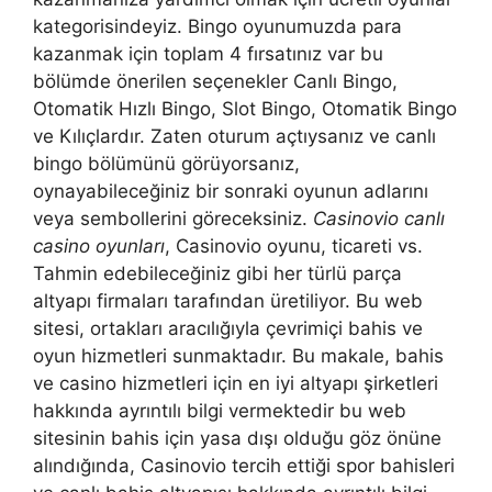
kategorisindeyiz. Bingo oyunumuzda para
kazanmak için toplam 4 fırsatınız var bu
bölümde önerilen seçenekler Canlı Bingo,
Otomatik Hızlı Bingo, Slot Bingo, Otomatik Bingo
ve Kılıçlardır. Zaten oturum açtıysanız ve canlı
bingo bölümünü görüyorsanız,
oynayabileceğiniz bir sonraki oyunun adlarını
veya sembollerini göreceksiniz.
Casinovio canlı
casino oyunları
, Casinovio oyunu, ticareti vs.
Tahmin edebileceğiniz gibi her türlü parça
altyapı firmaları tarafından üretiliyor. Bu web
sitesi, ortakları aracılığıyla çevrimiçi bahis ve
oyun hizmetleri sunmaktadır. Bu makale, bahis
ve casino hizmetleri için en iyi altyapı şirketleri
hakkında ayrıntılı bilgi vermektedir bu web
sitesinin bahis için yasa dışı olduğu göz önüne
alındığında, Casinovio tercih ettiği spor bahisleri