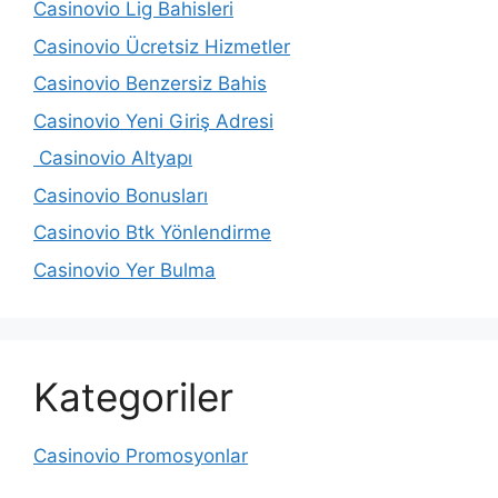
Casinovio Lig Bahisleri
Casinovio Ücretsiz Hizmetler
Casinovio Benzersiz Bahis
Casinovio Yeni Giriş Adresi
Casinovio Altyapı
Casinovio Bonusları
Casinovio Btk Yönlendirme
Casinovio Yer Bulma
Kategoriler
Casinovio Promosyonlar