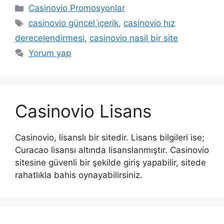
Kategoriler
Casinovio Promosyonlar
Etiketler
casinovio güncel i̇çerik
,
casinovio hız
derecelendirmesi
,
casinovio nasil bir site
Yorum yap
Casinovio Lisans
Casinovio, lisanslı bir sitedir. Lisans bilgileri ise;
Curacao lisansı altında lisanslanmıştır. Casinovio
sitesine güvenli bir şekilde giriş yapabilir, sitede
rahatlıkla bahis oynayabilirsiniz.