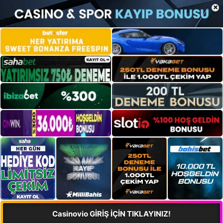
×
Casinovio GİRİŞ İÇİN TIKLAYINIZ!