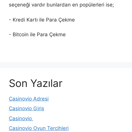
seçeneği vardır bunlardan en popülerleri ise;
- Kredi Kartı ile Para Çekme
- Bitcoin ile Para Çekme
Son Yazılar
Casinovio Adresi
Casinovio Giriş
Casinovio
Casinovio Oyun Tercihleri