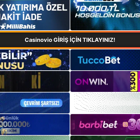
Casinovio GİRİŞ İÇİN TIKLAYINIZ!