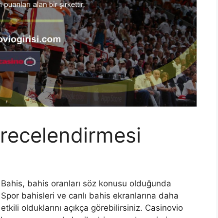
recelendirmesi
 Bahis, bahis oranları söz konusu olduğunda
. Spor bahisleri ve canlı bahis ekranlarına daha
ili olduklarını açıkça görebilirsiniz. Casinovio