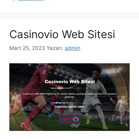
Casinovio Web Sitesi
Mart 25, 2023
Yazarı:
admin