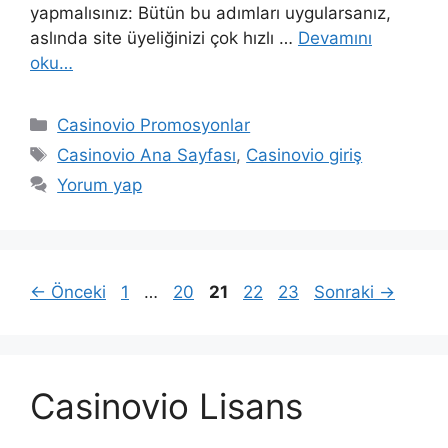
yapmalısınız: Bütün bu adımları uygularsanız,
aslında site üyeliğinizi çok hızlı …
Devamını
oku…
Kategoriler
Casinovio Promosyonlar
Etiketler
Casinovio Ana Sayfası
,
Casinovio giriş
Yorum yap
Sayfa
Sayfa
Sayfa
Sayfa
Sayfa
←
Önceki
1
…
20
21
22
23
Sonraki
→
Casinovio Lisans