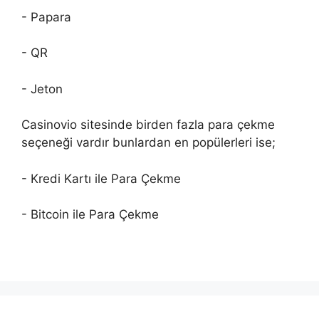
- Papara
- QR
- Jeton
Casinovio sitesinde birden fazla para çekme
seçeneği vardır bunlardan en popülerleri ise;
- Kredi Kartı ile Para Çekme
- Bitcoin ile Para Çekme