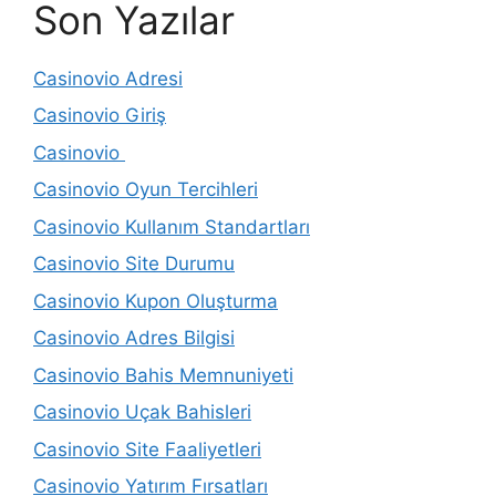
Son Yazılar
Casinovio Adresi
Casinovio Giriş
Casinovio
Casinovio Oyun Tercihleri
Casinovio Kullanım Standartları
Casinovio Site Durumu
Casinovio Kupon Oluşturma
Casinovio Adres Bilgisi
Casinovio Bahis Memnuniyeti
Casinovio Uçak Bahisleri
Casinovio Site Faaliyetleri
Casinovio Yatırım Fırsatları