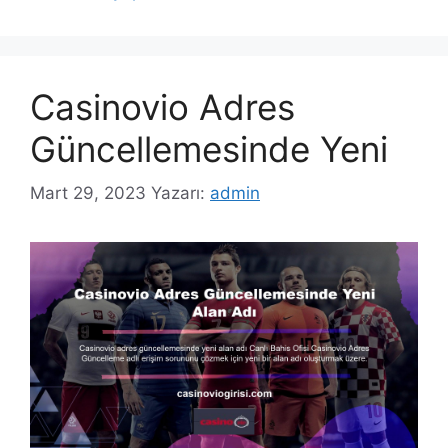
Casinovio Adres
Güncellemesinde Yeni
Mart 29, 2023
Yazarı:
admin