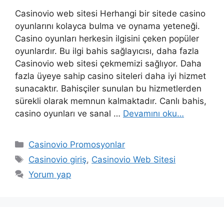
Casinovio web sitesi Herhangi bir sitede casino
oyunlarını kolayca bulma ve oynama yeteneği.
Casino oyunları herkesin ilgisini çeken popüler
oyunlardır. Bu ilgi bahis sağlayıcısı, daha fazla
Casinovio web sitesi çekmemizi sağlıyor. Daha
fazla üyeye sahip casino siteleri daha iyi hizmet
sunacaktır. Bahisçiler sunulan bu hizmetlerden
sürekli olarak memnun kalmaktadır. Canlı bahis,
casino oyunları ve sanal …
Devamını oku…
Kategoriler
Casinovio Promosyonlar
Etiketler
Casinovio giriş
,
Casinovio Web Sitesi
Yorum yap