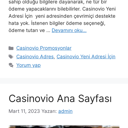
sahip olduğu bilgilere dayanarak, ne tür bir
ödeme yapacaklarını bilebilirler. Casinovio Yeni
Adresi İçin yeni adresinden çevrimiçi destekte
hata yok. İstenen bilgiler ödeme seçeneği,
ödeme tutarı ve …
Devamını oku…
Kategoriler
Casinovio Promosyonlar
Etiketler
Casinovio Adres
,
Casinovio Yeni Adresi İçin
Yorum yap
Casinovio Ana Sayfası
Mart 11, 2023
Yazarı:
admin