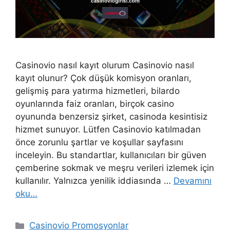
Casinovio nasıl kayıt olurum Casinovio nasıl
kayıt olunur? Çok düşük komisyon oranları,
gelişmiş para yatırma hizmetleri, bilardo
oyunlarında faiz oranları, birçok casino
oyununda benzersiz şirket, casinoda kesintisiz
hizmet sunuyor. Lütfen Casinovio katılmadan
önce zorunlu şartlar ve koşullar sayfasını
inceleyin. Bu standartlar, kullanıcıları bir güven
çemberine sokmak ve meşru verileri izlemek için
kullanılır. Yalnızca yenilik iddiasında …
Devamını
oku…
Kategoriler
Casinovio Promosyonlar