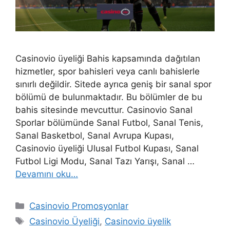
Casinovio üyeliği Bahis kapsamında dağıtılan
hizmetler, spor bahisleri veya canlı bahislerle
sınırlı değildir. Sitede ayrıca geniş bir sanal spor
bölümü de bulunmaktadır. Bu bölümler de bu
bahis sitesinde mevcuttur. Casinovio Sanal
Sporlar bölümünde Sanal Futbol, ​​Sanal Tenis,
Sanal Basketbol, ​​Sanal Avrupa Kupası,
Casinovio üyeliği Ulusal Futbol Kupası, Sanal
Futbol Ligi Modu, Sanal Tazı Yarışı, Sanal …
Devamını oku…
Kategoriler
Casinovio Promosyonlar
Etiketler
Casinovio Üyeliği
,
Casinovio üyelik