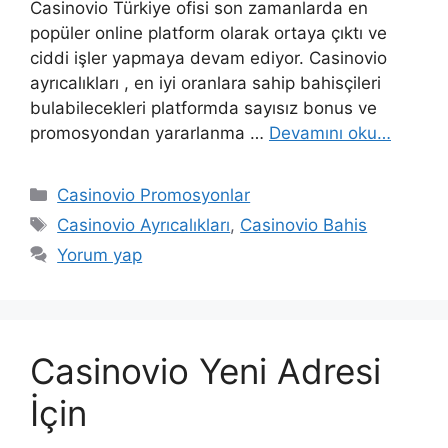
Casinovio Türkiye ofisi son zamanlarda en
popüler online platform olarak ortaya çıktı ve
ciddi işler yapmaya devam ediyor. Casinovio
ayrıcalıkları , en iyi oranlara sahip bahisçileri
bulabilecekleri platformda sayısız bonus ve
promosyondan yararlanma …
Devamını oku…
Kategoriler
Casinovio Promosyonlar
Etiketler
Casinovio Ayrıcalıkları
,
Casinovio Bahis
Yorum yap
Casinovio Yeni Adresi
İçin