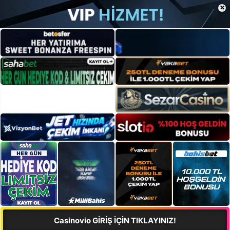
×
Casinovio GİRİŞ İÇİN TIKLAYINIZ!