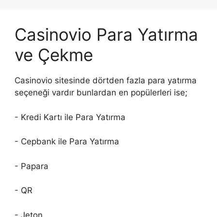
Casinovio Para Yatırma
ve Çekme
Casinovio sitesinde dörtden fazla para yatırma
seçeneği vardır bunlardan en popülerleri ise;
- Kredi Kartı ile Para Yatırma
- Cepbank ile Para Yatırma
- Papara
- QR
- Jeton