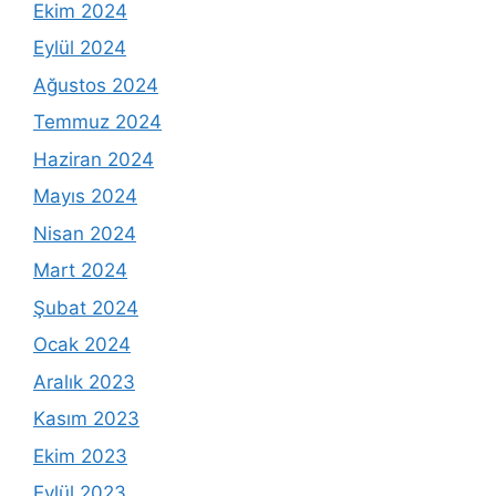
Ekim 2024
Eylül 2024
Ağustos 2024
Temmuz 2024
Haziran 2024
Mayıs 2024
Nisan 2024
Mart 2024
Şubat 2024
Ocak 2024
Aralık 2023
Kasım 2023
Ekim 2023
Eylül 2023