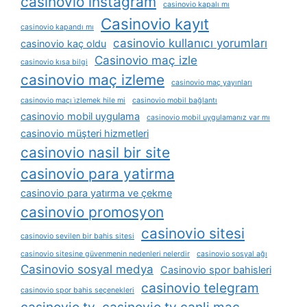
casinovio instagram
casinovio kapalı mı
Casinovio kayıt
casinovio kapandı mı
casinovio kullanıcı yorumları
casinovio kaç oldu
Casinovio maç izle
casinovio kısa bilgi
casinovio maç izleme
casinovio maç yayınları
casinovio maçı i̇zlemek hile mi
casinovio mobil bağlantı
casinovio mobil uygulama
casinovio mobil uygulamanız var mı
casinovio müşteri hizmetleri
casinovio nasil bir site
casinovio para yatirma
casinovio para yatırma ve çekme
casinovio promosyon
casinovio sitesi
casinovio sevilen bir bahis sitesi
casinovio sitesine güvenmenin nedenleri nelerdir
casinovio sosyal ağı
Casinovio sosyal medya
Casinovio spor bahisleri
casinovio telegram
casinovio spor bahis seçenekleri
casinovio tv
casinovio tv canli maç