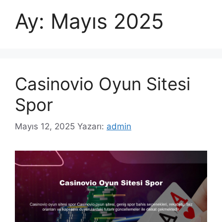
Ay:
Mayıs 2025
Casinovio Oyun Sitesi
Spor
Mayıs 12, 2025
Yazarı:
admin