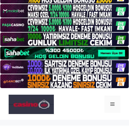
İçeriğe
atla
Menü