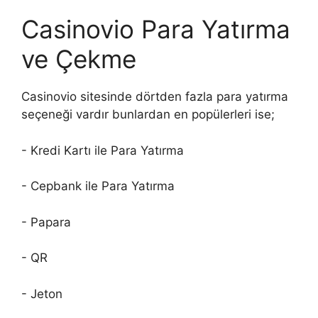
Casinovio Para Yatırma
ve Çekme
Casinovio sitesinde dörtden fazla para yatırma
seçeneği vardır bunlardan en popülerleri ise;
- Kredi Kartı ile Para Yatırma
- Cepbank ile Para Yatırma
- Papara
- QR
- Jeton