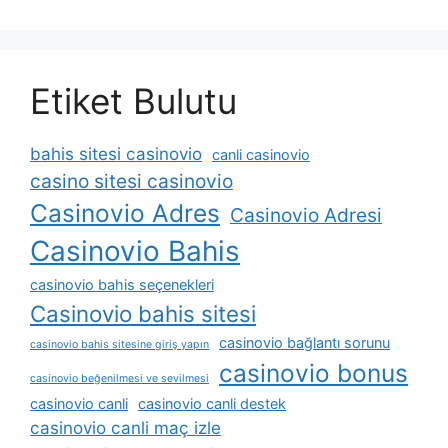
Etiket Bulutu
bahis sitesi casinovio
canli casinovio
casino sitesi casinovio
Casinovio Adres
Casinovio Adresi
Casinovio Bahis
casinovio bahis seçenekleri
Casinovio bahis sitesi
casinovio bağlantı sorunu
casinovio bahis sitesine giriş yapın
casinovio bonus
casinovio beğenilmesi ve sevilmesi
casinovio canli
casinovio canli destek
casinovio canli maç izle