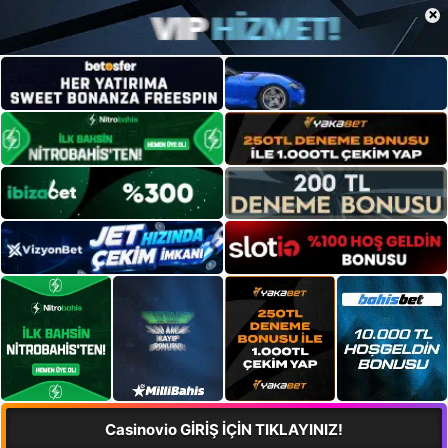
×
Casinovio GİRİŞ İÇİN TIKLAYINIZ!