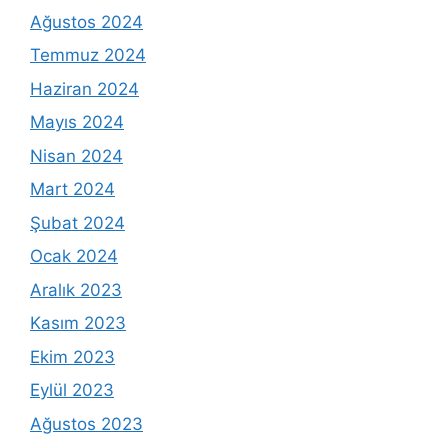
Ağustos 2024
Temmuz 2024
Haziran 2024
Mayıs 2024
Nisan 2024
Mart 2024
Şubat 2024
Ocak 2024
Aralık 2023
Kasım 2023
Ekim 2023
Eylül 2023
Ağustos 2023