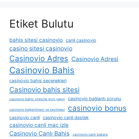
Etiket Bulutu
bahis sitesi casinovio
canli casinovio
casino sitesi casinovio
Casinovio Adres
Casinovio Adresi
Casinovio Bahis
casinovio bahis seçenekleri
Casinovio bahis sitesi
casinovio bağlantı sorunu
casinovio bahis sitesine giriş yapın
casinovio bonus
casinovio beğenilmesi ve sevilmesi
casinovio canli
casinovio canli destek
casinovio canli maç izle
Casinovio Canlı Bahis
casinovio canlı bakara