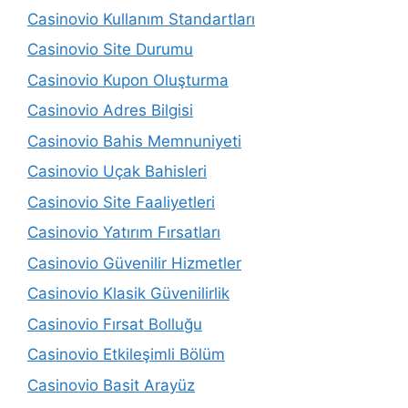
Casinovio Kullanım Standartları
Casinovio Site Durumu
Casinovio Kupon Oluşturma
Casinovio Adres Bilgisi
Casinovio Bahis Memnuniyeti
Casinovio Uçak Bahisleri
Casinovio Site Faaliyetleri
Casinovio Yatırım Fırsatları
Casinovio Güvenilir Hizmetler
Casinovio Klasik Güvenilirlik
Casinovio Fırsat Bolluğu
Casinovio Etkileşimli Bölüm
Casinovio Basit Arayüz