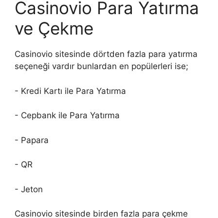
Casinovio Para Yatırma
ve Çekme
Casinovio sitesinde dörtden fazla para yatırma
seçeneği vardır bunlardan en popülerleri ise;
- Kredi Kartı ile Para Yatırma
- Cepbank ile Para Yatırma
- Papara
- QR
- Jeton
Casinovio sitesinde birden fazla para çekme