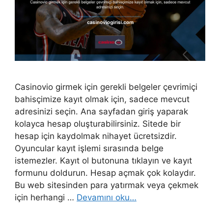
Casinovio girmek için gerekli belgeler çevrimiçi
bahisçimize kayıt olmak için, sadece mevcut
adresinizi seçin. Ana sayfadan giriş yaparak
kolayca hesap oluşturabilirsiniz. Sitede bir
hesap için kaydolmak nihayet ücretsizdir.
Oyuncular kayıt işlemi sırasında belge
istemezler. Kayıt ol butonuna tıklayın ve kayıt
formunu doldurun. Hesap açmak çok kolaydır.
Bu web sitesinden para yatırmak veya çekmek
için herhangi …
Devamını oku…