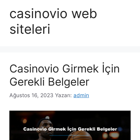
casinovio web
siteleri
Casinovio Girmek İçin
Gerekli Belgeler
Ağustos 16, 2023
Yazarı:
admin