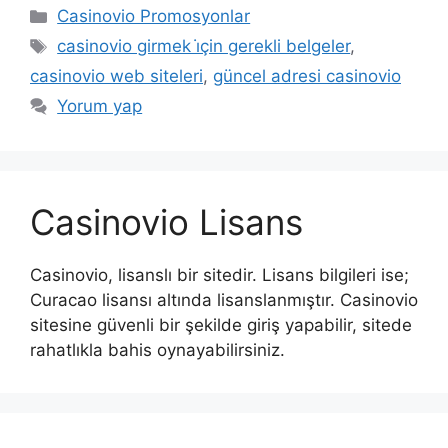
Kategoriler
Casinovio Promosyonlar
Etiketler
casinovio girmek i̇çin gerekli belgeler
,
casinovio web siteleri
,
güncel adresi casinovio
Yorum yap
Casinovio Lisans
Casinovio, lisanslı bir sitedir. Lisans bilgileri ise;
Curacao lisansı altında lisanslanmıştır. Casinovio
sitesine güvenli bir şekilde giriş yapabilir, sitede
rahatlıkla bahis oynayabilirsiniz.