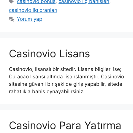
Etiketler
casinovio bonus
,
casinovio lig bahisleri
,
casinovio lig oranları
Yorum yap
Casinovio Lisans
Casinovio, lisanslı bir sitedir. Lisans bilgileri ise;
Curacao lisansı altında lisanslanmıştır. Casinovio
sitesine güvenli bir şekilde giriş yapabilir, sitede
rahatlıkla bahis oynayabilirsiniz.
Casinovio Para Yatırma