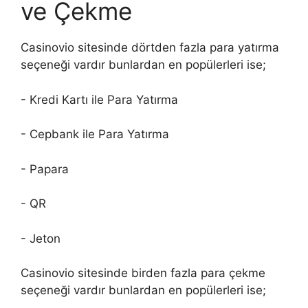
ve Çekme
Casinovio sitesinde dörtden fazla para yatırma
seçeneği vardır bunlardan en popülerleri ise;
- Kredi Kartı ile Para Yatırma
- Cepbank ile Para Yatırma
- Papara
- QR
- Jeton
Casinovio sitesinde birden fazla para çekme
seçeneği vardır bunlardan en popülerleri ise;