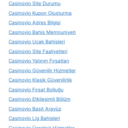
Casinovio Site Durumu
Casinovio Kupon Oluşturma
Casinovio Adres Bilgisi
Casinovio Bahis Memnuniyeti
Casinovio Uçak Bahisleri
Casinovio Site Faaliyetleri
Casinovio Yatırım Fırsatları
Casinovio Güvenilir Hizmetler
Casinovio Klasik Güvenilirlik
Casinovio Fırsat Bolluğu
Casinovio Etkileşimli Bölüm
Casinovio Basit Arayüz
Casinovio Lig Bahisleri
Casinovio Ücretsiz Hizmetler