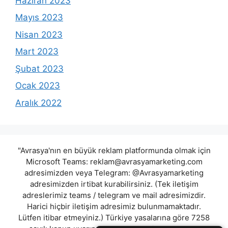
Haziran 2023
Mayıs 2023
Nisan 2023
Mart 2023
Şubat 2023
Ocak 2023
Aralık 2022
"Avrasya'nın en büyük reklam platformunda olmak için
Microsoft Teams:
reklam@avrasyamarketing.com
adresimizden veya Telegram: @Avrasyamarketing
adresimizden irtibat kurabilirsiniz. (Tek iletişim
adreslerimiz teams / telegram ve mail adresimizdir.
Harici hiçbir iletişim adresimiz bulunmamaktadır.
Lütfen itibar etmeyiniz.) Türkiye yasalarına göre 7258