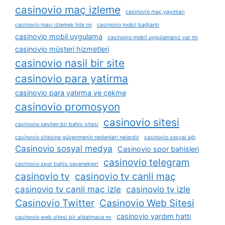
casinovio maç izleme
casinovio maç yayınları
casinovio maçı i̇zlemek hile mi
casinovio mobil bağlantı
casinovio mobil uygulama
casinovio mobil uygulamanız var mı
casinovio müşteri hizmetleri
casinovio nasil bir site
casinovio para yatirma
casinovio para yatırma ve çekme
casinovio promosyon
casinovio sitesi
casinovio sevilen bir bahis sitesi
casinovio sitesine güvenmenin nedenleri nelerdir
casinovio sosyal ağı
Casinovio sosyal medya
Casinovio spor bahisleri
casinovio telegram
casinovio spor bahis seçenekleri
casinovio tv
casinovio tv canli maç
casinovio tv canli maç izle
casinovio tv izle
Casinovio Twitter
Casinovio Web Sitesi
casinovio yardım hattı
casinovio web sitesi bir aldatmaca mı