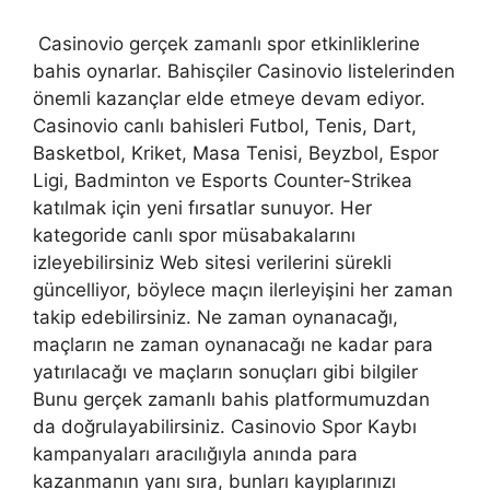
Casinovio gerçek zamanlı spor etkinliklerine
bahis oynarlar. Bahisçiler Casinovio listelerinden
önemli kazançlar elde etmeye devam ediyor.
Casinovio canlı bahisleri Futbol, ​​Tenis, Dart,
Basketbol, ​​Kriket, Masa Tenisi, Beyzbol, Espor
Ligi, Badminton ve Esports Counter-Strikea
katılmak için yeni fırsatlar sunuyor. Her
kategoride canlı spor müsabakalarını
izleyebilirsiniz Web sitesi verilerini sürekli
güncelliyor, böylece maçın ilerleyişini her zaman
takip edebilirsiniz. Ne zaman oynanacağı,
maçların ne zaman oynanacağı ne kadar para
yatırılacağı ve maçların sonuçları gibi bilgiler
Bunu gerçek zamanlı bahis platformumuzdan
da doğrulayabilirsiniz. Casinovio Spor Kaybı
kampanyaları aracılığıyla anında para
kazanmanın yanı sıra, bunları kayıplarınızı