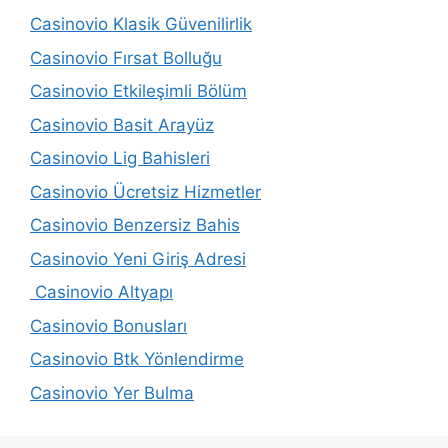
Casinovio Klasik Güvenilirlik
Casinovio Fırsat Bolluğu
Casinovio Etkileşimli Bölüm
Casinovio Basit Arayüz
Casinovio Lig Bahisleri
Casinovio Ücretsiz Hizmetler
Casinovio Benzersiz Bahis
Casinovio Yeni Giriş Adresi
Casinovio Altyapı
Casinovio Bonusları
Casinovio Btk Yönlendirme
Casinovio Yer Bulma