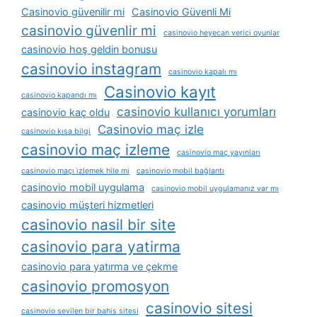
Casinovio güvenilir mi
Casinovio Güvenli Mi
casinovio güvenlir mi
casinovio heyecan verici oyunlar
casinovio hoş geldin bonusu
casinovio instagram
casinovio kapalı mı
Casinovio kayıt
casinovio kapandı mı
casinovio kullanıcı yorumları
casinovio kaç oldu
Casinovio maç izle
casinovio kısa bilgi
casinovio maç izleme
casinovio maç yayınları
casinovio maçı i̇zlemek hile mi
casinovio mobil bağlantı
casinovio mobil uygulama
casinovio mobil uygulamanız var mı
casinovio müşteri hizmetleri
casinovio nasil bir site
casinovio para yatirma
casinovio para yatırma ve çekme
casinovio promosyon
casinovio sitesi
casinovio sevilen bir bahis sitesi