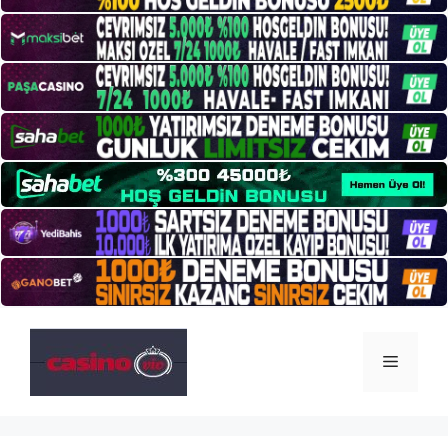
İçeriğe
atla
Menü