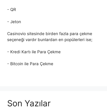
- QR
- Jeton
Casinovio sitesinde birden fazla para çekme
seçeneği vardır bunlardan en popülerleri ise;
- Kredi Kartı ile Para Çekme
- Bitcoin ile Para Çekme
Son Yazılar