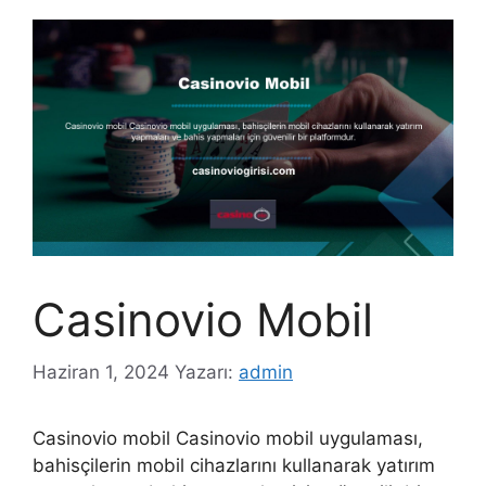
Casinovio Mobil
Haziran 1, 2024
Yazarı:
admin
Casinovio mobil Casinovio mobil uygulaması,
bahisçilerin mobil cihazlarını kullanarak yatırım