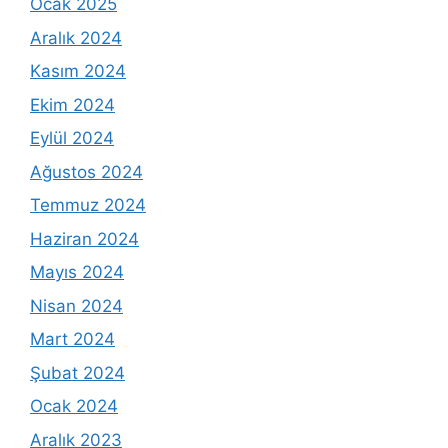
Ocak 2025
Aralık 2024
Kasım 2024
Ekim 2024
Eylül 2024
Ağustos 2024
Temmuz 2024
Haziran 2024
Mayıs 2024
Nisan 2024
Mart 2024
Şubat 2024
Ocak 2024
Aralık 2023