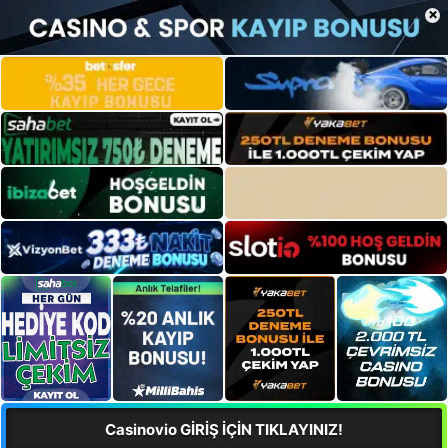
×
Casinovio GİRİŞ İÇİN TIKLAYINIZ!