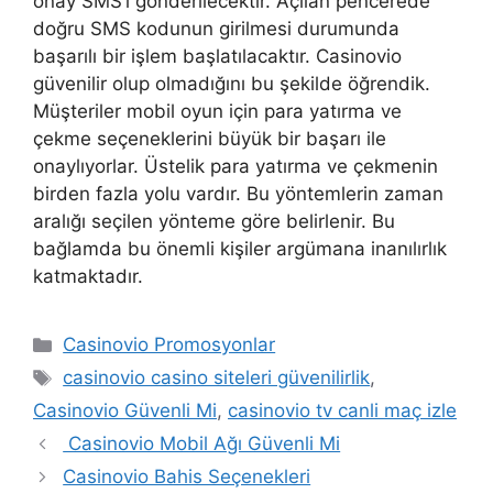
onay SMS’i gönderilecektir. Açılan pencerede
doğru SMS kodunun girilmesi durumunda
başarılı bir işlem başlatılacaktır. Casinovio
güvenilir olup olmadığını bu şekilde öğrendik.
Müşteriler mobil oyun için para yatırma ve
çekme seçeneklerini büyük bir başarı ile
onaylıyorlar. Üstelik para yatırma ve çekmenin
birden fazla yolu vardır. Bu yöntemlerin zaman
aralığı seçilen yönteme göre belirlenir. Bu
bağlamda bu önemli kişiler argümana inanılırlık
katmaktadır.
Kategoriler
Casinovio Promosyonlar
Etiketler
casinovio casino siteleri güvenilirlik
,
Casinovio Güvenli Mi
,
casinovio tv canli maç izle
Casinovio Mobil Ağı Güvenli Mi
Casinovio Bahis Seçenekleri