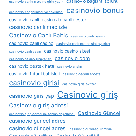
casinovio bağlantı sorunu
casinovio bahis sitesine giriş yapın
casinovio bonus
casinovio beğenilmesi ve sevilmesi
casinovio canli
casinovio canli destek
casinovio canli maç izle
Casinovio Canlı Bahis
casinovio canlı bakara
casinovio canlı casino
casinovio canlı casino slot oyunları
casinovio casino sitesi
casinovio canlı yayın
casinovio com
casinovio casino şikayetleri
casinovio destek hattı
casinovio erişim
casinovio futbol bahisleri
casinovio geçerli eposta
casinovio girisi
casinovio giris twitter
Casinovio giriş
casinovio giris yap
Casinovio giriş adresi
Casinovio Güncel
casinovio giriş adresi ne zaman engellendi
casinovio güncel adres
casinovio güncel adresi
casinovio güvenebilir misin