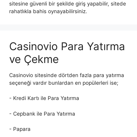
sitesine güvenli bir şekilde giriş yapabilir, sitede
rahatlıkla bahis oynayabilirsiniz.
Casinovio Para Yatırma
ve Çekme
Casinovio sitesinde dörtden fazla para yatırma
seçeneği vardır bunlardan en popülerleri ise;
- Kredi Kartı ile Para Yatırma
- Cepbank ile Para Yatırma
- Papara