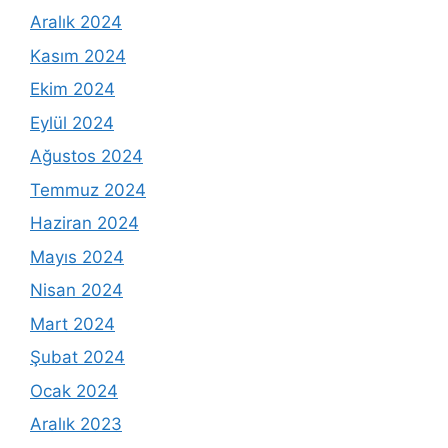
Aralık 2024
Kasım 2024
Ekim 2024
Eylül 2024
Ağustos 2024
Temmuz 2024
Haziran 2024
Mayıs 2024
Nisan 2024
Mart 2024
Şubat 2024
Ocak 2024
Aralık 2023