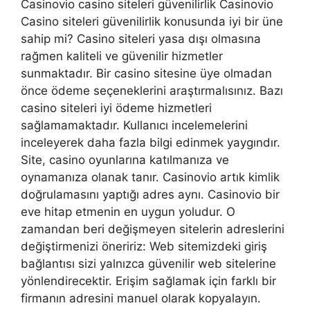
Casinovio casino siteleri güvenilirlik Casinovio
Casino siteleri güvenilirlik konusunda iyi bir üne
sahip mi? Casino siteleri yasa dışı olmasına
rağmen kaliteli ve güvenilir hizmetler
sunmaktadır. Bir casino sitesine üye olmadan
önce ödeme seçeneklerini araştırmalısınız. Bazı
casino siteleri iyi ödeme hizmetleri
sağlamamaktadır. Kullanıcı incelemelerini
inceleyerek daha fazla bilgi edinmek yaygındır.
Site, casino oyunlarına katılmanıza ve
oynamanıza olanak tanır. Casinovio artık kimlik
doğrulamasını yaptığı adres aynı. Casinovio bir
eve hitap etmenin en uygun yoludur. O
zamandan beri değişmeyen sitelerin adreslerini
değiştirmenizi öneririz: Web sitemizdeki giriş
bağlantısı sizi yalnızca güvenilir web sitelerine
yönlendirecektir. Erişim sağlamak için farklı bir
firmanın adresini manuel olarak kopyalayın.